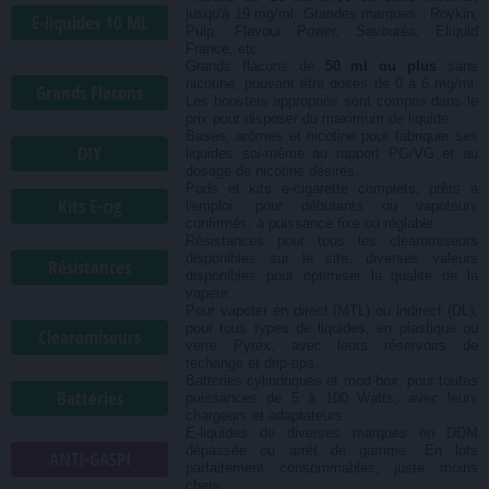
jusqu'à 19 mg/ml. Grandes marques : Roykin,
E-liquides 10 ML
Pulp, Flavour Power, Savouréa, Eliquid
France, etc.
Grands flacons de
50 ml ou plus
sans
nicotine, pouvant être dosés de 0 à 6 mg/ml.
Grands Flacons
Les boosters appropriés sont compris dans le
prix pour disposer du maximum de liquide.
Bases, arômes et nicotine pour fabriquer ses
DIY
liquides soi-même au rapport PG/VG et au
dosage de nicotine désirés.
Pods et kits e-cigarette complets, prêts à
Kits E-cig
l'emploi, pour débutants ou vapoteurs
confirmés, à puissance fixe ou réglable.
Résistances pour tous les clearomiseurs
disponibles sur le site, diverses valeurs
Résistances
disponibles pour optimiser la qualité de la
vapeur.
Pour vapoter en direct (MTL) ou indirect (DL),
pour tous types de liquides, en plastique ou
Clearomiseurs
verre Pyrex, avec leurs réservoirs de
rechange et drip-tips.
Batteries cylindriques et mod-box, pour toutes
Batteries
puissances de 5 à 100 Watts, avec leurs
chargeurs et adaptateurs.
E-liquides de diverses marques en DDM
dépassée ou arrêt de gamme. En lots
ANTI-GASPI
parfaitement consommables, juste moins
chers.