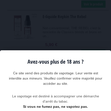
Voir le produit
E-liquide Roykin The Rebel
Non conventionnel, THE REBEL c'est la
rencontre de Classics blonds et bruns en
un...
5,90 €
Voir le produit
Avez-vous plus de 18 ans ?
Pulp La Menthe Polaire
Ce site vend des produits de vapotage. Leur vente est
Le e-liquide PULP la MENTHE POLAIRE
interdite aux mineurs. Veuillez confirmer votre majorité pour
procure une saveur de menthe hyper-
accéder au site.
rafraîchissante...
5,90 €
Le vapotage est destiné à accompagner une démarche
d'arrêt du tabac.
Voir le produit
Si vous ne fumez pas, ne vapotez pas.