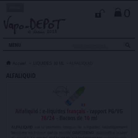
Retour
0

MENU
Accueil
>
LIQUIDES 10 ML
>
ALFALIQUID
ALFALIQUID
Alfaliquid
: e-liquides
français
- rapport PG/VG
76/24
- flacons de
10
ml
ALFALIQUID
est la première marque de e-liquides historiquement
fabriquée en France, par la société
GAIATREND
, aujourd'hui leader