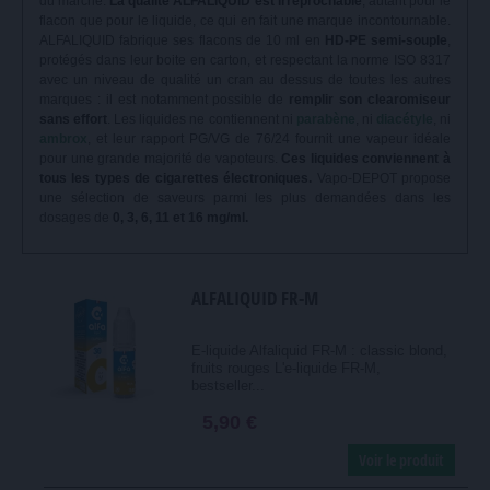
du marché.
La qualité ALFALIQUID est irréprochable
, autant pour le
flacon que pour le liquide, ce qui en fait une marque incontournable.
ALFALIQUID fabrique ses flacons de 10 ml en
HD-PE semi-souple
,
protégés dans leur boite en carton, et respectant la norme ISO 8317
avec un niveau de qualité un cran au dessus de toutes les autres
marques : il est notamment possible de
remplir son clearomiseur
sans effort
. Les liquides ne contiennent ni
parabène
, ni
diacétyle
, ni
ambrox
, et leur rapport PG/VG de 76/24 fournit une vapeur idéale
pour une grande majorité de vapoteurs.
Ces liquides conviennent à
tous les types de cigarettes électroniques.
Vapo-DEPOT propose
une sélection de saveurs parmi les plus demandées dans les
dosages de
0, 3, 6, 11 et 16 mg/ml.
ALFALIQUID FR-M
E-liquide Alfaliquid FR-M : classic blond,
fruits rouges L'e-liquide FR-M,
bestseller...
5,90 €
Voir le produit