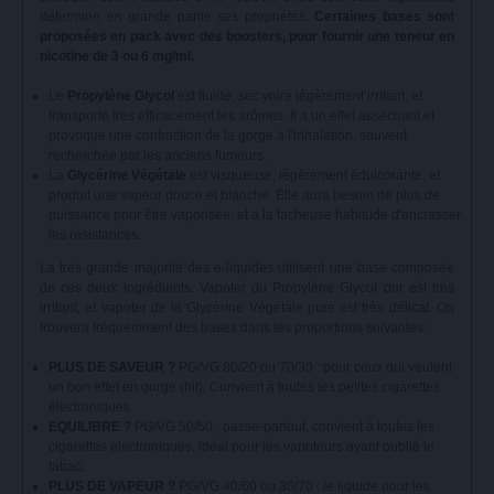
determine en grande partie ses propriétés.
Certaines bases sont
proposées en pack avec des boosters, pour fournir une teneur en
nicotine de 3 ou 6 mg/ml.
Le
Propylène Glycol
est fluide, sec voire légèrement irritant, et
transporte très efficacement les arômes. Il a un effet asséchant et
provoque une contraction de la gorge à l'inhalation, souvent
recherchée par les anciens fumeurs.
La
Glycérine Végétale
est visqueuse, légèrement édulcorante, et
produit une vapeur douce et blanche. Elle aura besoin de plus de
puissance pour être vaporisée, et a la facheuse habitude d'encrasser
les résistances.
La très grande majorité des e-liquides utilisent une base composée
de ces deux ingrédients. Vapoter du Propylène Glycol pur est très
irritant, et vapoter de la Glycérine Végétale pure est très délicat. On
trouvera fréquemment des bases dans les proportions suivantes :
PLUS DE SAVEUR ?
PG/VG 80/20 ou 70/30 : pour ceux qui veulent
un bon effet en gorge (hit). Convient à toutes les petites cigarettes
électroniques.
EQUILIBRE ?
PG/VG 50/50 : passe-partout, convient à toutes les
cigarettes électroniques, idéal pour les vapoteurs ayant oublié le
tabac.
PLUS DE VAPEUR ?
PG/VG 40/60 ou 30/70 : le liquide pour les