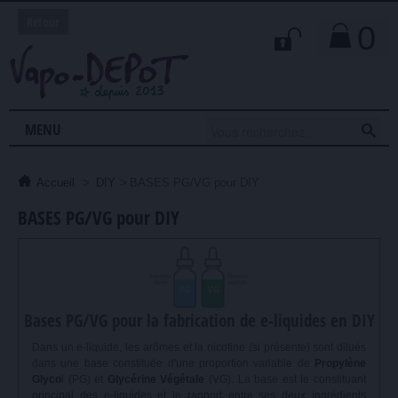
Retour
0

MENU
Accueil
>
DIY
>
BASES PG/VG pour DIY
BASES PG/VG pour DIY
Bases PG/VG pour la fabrication de e-liquides en DIY
Dans un e-liquide, les arômes et la nicotine (si présente) sont dilués
dans une base constituée d'une proportion variable de
Propylène
Glyco
l (PG) et
Glycérine Végétale
(VG). La base est le constituant
principal des e-liquides et le rapport entre ses deux ingrédients