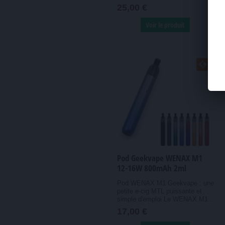
25,00 €
Voir le produit
Pod Geekvape WENAX M1
12-16W 800mAh 2ml
Pod WENAX M1 Geekvape : une
petite e-cig MTL puissante et
simple d'emploi Le WENAX M1...
17,00 €