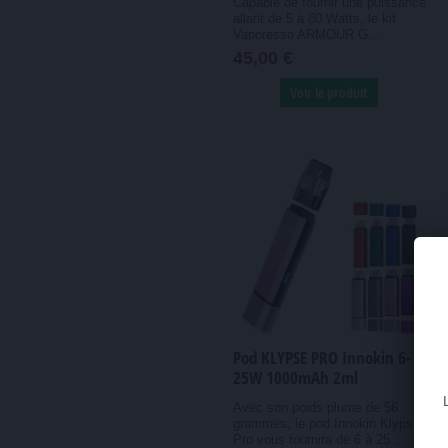
Capable de fournir une puissance
allant de 5 à 80 Watts, le kit
Vaporesso ARMOUR G...
45,00 €
Voir le produit
Pod KLYPSE PRO Innokin 6-
25W 1000mAh 2ml
Avec son poids plume de 56
grammes, le pod Innokin Klypse
Pro vous fournira de 6 à 25...