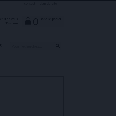
contact
plan du site
0
Dans le panier
dentifiez-vous

S'inscrire
S