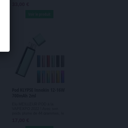
33,00 €
Voir le produit
Pod KLYPSE Innokin 12-16W
700mAh 2ml
Elu MEILLEUR POD à la
VAPEXPO 2022 ! Avec son
poids plume de 44 grammes, le
pod Innokin...
17,00 €