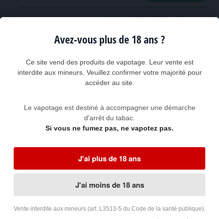
Accumulateur MPV 21700 6500
mAh 20A
Avez-vous plus de 18 ans ?
Accumulateur Lithium-Ion 21700 3,7
volts de très haute capacité 6500 mAh
Chimie :...
Ce site vend des produits de vapotage. Leur vente est
interdite aux mineurs. Veuillez confirmer votre majorité pour
16,00 €
accéder au site.
Ajouter au panier
Le vapotage est destiné à accompagner une démarche
Accumulateur VTC6A 21700
d'arrêt du tabac.
4000mAh 30A Flat-Top
Si vous ne fumez pas, ne vapotez pas.
Accumulateur lithium-ion VTC6A 21700
4000mAh 30A Flat-Top Intensité
maximale 30A en...
J'ai plus de 18 ans
9,00 €
J'ai moins de 18 ans
Ajouter au panier
Vente interdite aux mineurs (art. L3513-5 du Code de la santé publique).
Accumulateur 21700 SAMSUNG 50S