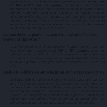
la première commande. Nous avons préféré proposer des
remises
de 10% à 25% sur les liquides
, en fonction des quantités
commandées, c'est bien plus substanciel et aussi valable pour la
première commande que pour les suivantes. Les liquides étant ce
qui coûte le plus cher aux vapoteurs, cela vaut tous les bons de
réduction du monde ! Quant à la case 'bon de réduction' disponible
au moment de la commande, elle est prévue pour les les remises
fidélité et les parrainages, et les avoirs.
Combien de taffes peut-on obtenir d'une batterie ? Cela fait
combien de cigarettes ?
Avec des pressions de 5 secondes sur le switch de votre batterie,
vous obtiendrez respectivement
280 et 380 bouffées
avec des
batteries de 650 et 900 mAh. On estime qu'une cigarette classique
peut fournir 16 bouffées, ce qui donne respectivement l'équivalent de
17 et 24
cigarettes classiques pour des batteries de 650 et 900
mAh.
Quelle est la différence entre les prises ou filetages eGo et 510 ?
Le filetage eGo est celui que vous voyez à l'extérieur de la batterie,
juste à côté du bouton poussoir. Son diamètre est de 12 mm et son
pas de 0,5 mm. Le filetage 510 est celui qui est à l'intérieur du
connecteur de la batterie. Son diamètre est de 7 mm et son pas de
0,5 mm. Les chargeurs se connectent sur la prise 510, ainsi que la
majorité des clearomiseurs haut de gamme de grande taille. Les
petits clearomiseurs se vissent en général sur le filetage eGo.