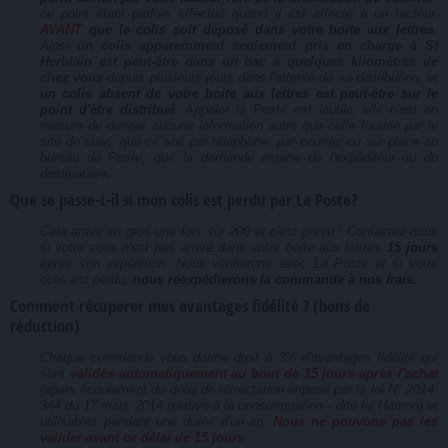
ce point étant parfois effectué quand il est affecté à un facteur,
AVANT
que le colis soit déposé dans votre boite aux lettres
.
Ainsi
un colis apparemment seulement pris en charge à St
Herblain est peut-être dans un bac à quelques kilomètres de
chez vous
depuis plusieurs jours dans l'attente de sa distribution, et
un colis absent de votre boite aux lettres est peut-être sur le
point d'être distribué
. Appeler la Poste est inutile, elle n'est en
mesure de donner aucune information autre que celle fournie par le
site de suivi, que ce soit par téléphone, par courrier ou sur place au
bureau de Poste, que la demande émane de l'expéditeur ou du
destinataire
.
Que se passe-t-il si mon colis est perdu par La Poste?
Cela arrive en gros une fois sur 200 et c'est prévu ! Contactez-nous
si votre colis n'est pas arrivé dans votre boite aux lettres
15 jours
après son expédition. Nous vérifierons avec La Poste et si votre
colis est perdu,
nous réexpédierons la commande à nos frais.
Comment récuperer mes avantages fidélité ? (bons de
réduction)
Chaque commande vous donne droit à 3% d'avantages fidélité qui
sont
validés automatiquement au bout de 15 jours après l'achat
(après écoulement du délai de rétractation imposé par la loi N° 2014-
344 du 17 mars 2014 relative à la consommation - dite loi Hamon) et
utilisables pendant une durée d'un an.
Nous ne pouvons pas les
valider avant ce délai de 15 jours
.