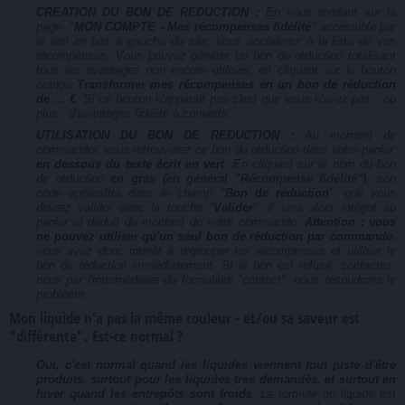
CREATION DU BON DE REDUCTION :
En vous rendant sur la
page "
MON COMPTE - Mes récompenses fidélité
" accessible par
le lien en bas à gauche du site, vous accèderez à la liste de vos
récompenses. Vous pouvez générer un bon de réduction totalisant
tous les avantages non encore utilisés, en cliquant sur le bouton
orange
Transformer mes récompenses en un bon de réduction
de ... €
. Si ce bouton n'apparait pas c'est que vous n'avez pas - ou
plus - d'avantages fidélité à convertir.
UTILISATION DU BON DE REDUCTION :
Au moment de
commander, vous retrouverez ce bon de réduction dans votre panier,
en dessous du texte écrit en vert
. En cliquant sur le nom du bon
de réduction
en gras (en général "Récompense fidélité")
, son
code apparaîtra dans le champ "
Bon de réduction
", que vous
devrez valider avec la touche "
Valider
", il sera alors intégré au
panier et déduit du montant de votre commande.
Attention : vous
ne pouvez utiliser qu'un seul bon de réduction par commande
,
vous avez donc intérêt à regrouper les récompenses et utiliser le
bon de réduction immédiatement. SI le bon est refusé, contactez-
nous par l'intermédiaire du formulaire "contact", nous résoudrons le
problème.
Mon liquide n'a pas la même couleur - et/ou sa saveur est
"différente". Est-ce normal ?
Oui, c'est normal quand les liquides viennent tout juste d'être
produits, surtout pour les liquides très demandés, et surtout en
hiver quand les entrepôts sont froids
. La formule du liquide est