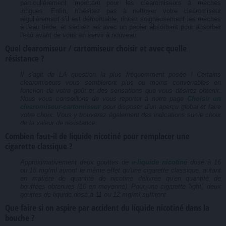
particulièrement important pour les clearomiseurs à mèches
longues. Enfin, n'hésitez pas à nettoyer votre clearomiseur
régulièrement s'il est démontable, rincez soigneusement les mèches
à l'eau tiède, et séchez les avec un papier absorbant pour absorber
l'eau avant de vous en servir à nouveau.
Quel clearomiseur / cartomiseur choisir et avec quelle
résistance ?
Il s'agit de LA question la plus fréquemment posée ! Certains
clearomiseurs vous sembleront plus ou moins convenables en
fonction de votre goût et des sensations que vous désirez obtenir.
Nous vous conseillons de vous reporter à notre page
Choisir un
clearomiseur-cartomiseur
pour disposer d'un aperçu global et faire
votre choix. Vous y trouverez également des indications sur le choix
de la valeur de résistance.
Combien faut-il de liquide nicotiné pour remplacer une
cigarette classique ?
Approximativement deux gouttes de
e-liquide nicotiné
dosé à 16
ou 18 mg/ml auront le même effet qu'une cigarette classique, autant
en matière de quantité de nicotine délivrée qu'en quantité de
bouffées obtenues (16 en moyenne). Pour une cigarette 'light', deux
gouttes de liquide dosé à 11 ou 12 mg/ml suffiront
.
Que faire si on aspire par accident du liquide nicotiné dans la
bouche ?