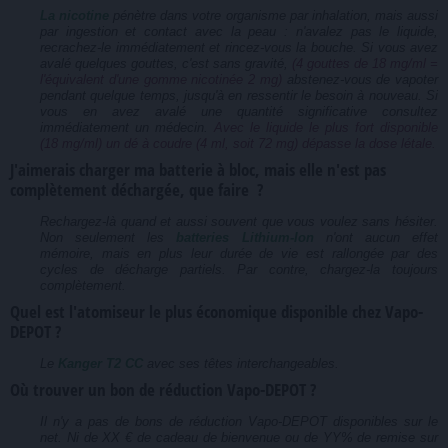
La nicotine
pénètre dans votre organisme par inhalation, mais aussi
par ingestion et contact avec la peau : n'avalez pas le liquide,
recrachez-le immédiatement et rincez-vous la bouche. Si vous avez
avalé quelques gouttes, c'est sans gravité,
(4 gouttes de 18 mg/ml =
l'équivalent d'une gomme nicotinée 2 mg)
abstenez-vous de vapoter
pendant quelque temps, jusqu'à en ressentir le besoin à nouveau. Si
vous en avez avalé une quantité significative consultez
immédiatement un médecin.
Avec le liquide le plus fort disponible
(18 mg/ml) un dé à coudre (4 ml, soit 72 mg) dépasse la dose létale.
J'aimerais charger ma batterie à bloc, mais elle n'est pas
complètement déchargée, que faire ?
Rechargez-là quand et aussi souvent que vous voulez sans hésiter.
Non seulement les
batteries Lithium-Ion
n'ont aucun effet
mémoire, mais en plus leur durée de vie est rallongée par des
cycles de décharge partiels. Par contre, chargez-la toujours
complètement.
Quel est l'atomiseur le plus économique disponible chez Vapo-
DEPOT ?
Le
Kanger T2 CC
avec ses têtes interchangeables.
Où trouver un bon de réduction Vapo-DEPOT ?
Il n'y a pas de bons de réduction Vapo-DEPOT disponibles sur le
net. Ni de XX € de cadeau de bienvenue ou de YY% de remise sur