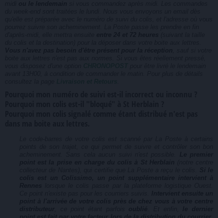
midi
ou le lendemain
si vous commandez après midi. Les commandes
du week-end sont traitées le lundi. Nous vous envoyons un email dès
qu'elle est préparée avec le numéro de suivi du colis, et l'adresse où vous
pourrez suivre son acheminement. La Poste passe les prendre en fin
d'après-midi, elle mettra ensuite
entre 24 et 72 heures
(suivant la taille
du colis et la destination) pour la déposer dans votre boite aux lettres.
Vous n'avez pas besoin d'être présent pour la réception
, sauf si votre
boite aux lettres n'est pas aux normes. Si vous êtes réellement pressé,
v
ous disposez d'une option
CHRONOPOST
pour être livré le lendemain
avant 13H00, à condition de commander le matin.
Pour plus de détails
consultez la page
Livraison et Retours
.
Pourquoi mon numéro de suivi est-il incorrect ou inconnu ?
Pourquoi mon colis est-il "bloqué" à St Herblain ?
Pourquoi mon colis signalé comme étant distribué n'est pas
dans ma boite aux lettres.
Le code-barres de votre colis est scanné par La Poste à certains
points de son trajet, ce qui permet de suivre et contrôler son bon
acheminement. Sans cela aucun suivi n'est possible.
Le premier
point est la prise en charge du colis à St Herblain
(notre centre
collecteur de Nantes), qui certifie que La Poste a reçu le colis.
Si le
colis est un Colissimo, un point supplémentaire intervient à
Rennes
lorsque le colis passe par la plateforme logistique Ouest.
Ce point n'existe pas pour les courriers suivis.
Intervient ensuite un
point à l'arrivée de votre colis près de chez vous à votre centre
distributeur
, ce point étant parfois
oublié
. Et enfin,
le dernier
point est fait par votre facteur lors de la distribution du courrier
,