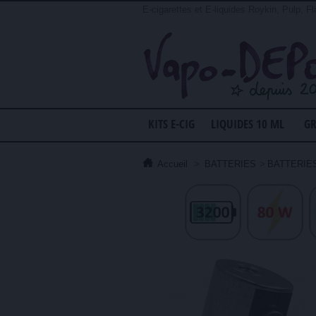
E-cigarettes et E-liquides Roykin, Pulp, Fl
KITS E-CIG
LIQUIDES 10 ML
GR
Accueil
>
BATTERIES
>
BATTERIE