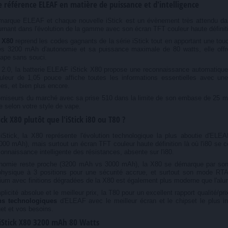
le référence ELEAF en matière de puissance et d'intelligence
la marque ELEAF et chaque nouvelle iStick est un évènement très attendu dan
nant dans l'évolution de la gamme avec son écran TFT couleur haute définiti
 X80
reprend les codes gagnants de la série iStick tout en apportant une to
es 3200 mAh d'autonomie et sa puissance maximale de 80 watts, elle offre 
ape sans souci.
ip 2.0, la batterie ELEAF iStick X80 propose une reconnaissance automatiq
leur de 1,05 pouce affiche toutes les informations essentielles avec une 
es, et bien plus encore.
earomiseurs du marché avec sa prise 510 dans la limite de son embase de 25
ide selon votre style de vape.
ck X80 plutôt que l'iStick i80 ou T80 ?
ick, la X80 représente l'évolution technologique la plus aboutie d'ELEAF.
00 mAh), mais surtout un écran TFT couleur haute définition là où l'i80 s
onnaissance intelligente des résistances, absente sur l'i80.
utonomie reste proche (3200 mAh vs 3000 mAh), la X80 se démarque par son
e physique à 3 positions pour une sécurité accrue, et surtout son mode RTA 
um avec finitions dégradées de la X80 est également plus moderne que l'alu
plicité absolue et le meilleur prix, la T80 pour un excellent rapport qualité/
ns technologiques
d'ELEAF avec le meilleur écran et le chipset le plus i
get et vos besoins.
iStick X80 3200 mAh 80 Watts