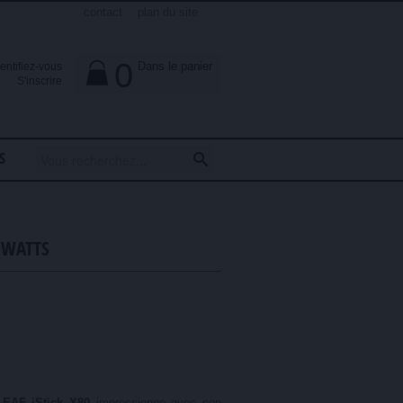
contact
plan du site
0
Dans le panier
dentifiez-vous

S'inscrire
S
 WATTS
EAF iStick X80
impressionne avec son