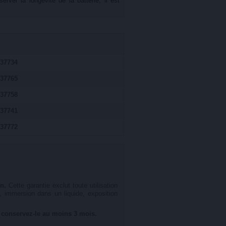
rver la longévité de la batterie, il est
37734
37765
37758
37741
37772
n.
Cette garantie exclut toute utilisation
, immersion dans un liquide, exposition
 : conservez-le au moins 3 mois.