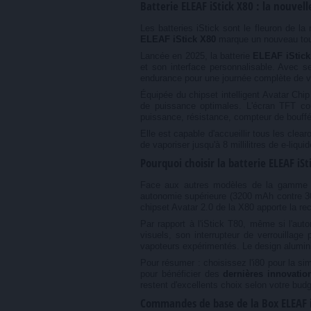
Batterie ELEAF iStick X80 : la nouvel
Les batteries iStick sont le fleuron de 
ELEAF iStick X80
marque un nouveau tour
Lancée en 2025, la batterie
ELEAF iStick
et son interface personnalisable. Avec s
endurance pour une journée complète de v
Équipée du chipset intelligent Avatar Ch
de puissance optimales. L'écran TFT cou
puissance, résistance, compteur de bouffé
Elle est capable d'accueillir tous les cl
de vaporiser jusqu'à 8 millilitres de e-liqu
Pourquoi choisir la batterie ELEAF iSti
Face aux autres modèles de la gamme iSt
autonomie supérieure (3200 mAh contre 30
chipset Avatar 2.0 de la X80 apporte la rec
Par rapport à l'iStick T80, même si l'a
visuels, son interrupteur de verrouillag
vapoteurs expérimentés. Le design alumini
Pour résumer : choisissez l'i80 pour la sim
pour bénéficier des
dernières innovatio
restent d'excellents choix selon votre bud
Commandes de base de la Box ELEAF 