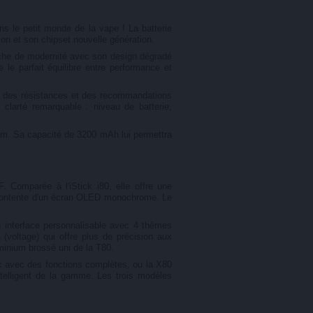
s le petit monde de la vape ! La batterie
on et son chipset nouvelle génération.
uche de modernité avec son design dégradé
le parfait équilibre entre performance et
ue des résistances et des recommandations
clarté remarquable : niveau de batterie,
 mm. Sa capacité de 3200 mAh lui permettra
 Comparée à l'iStick i80, elle offre une
e contente d'un écran OLED monochrome. Le
 interface personnalisable avec 4 thèmes
(voltage) qui offre plus de précision aux
minium brossé uni de la T80.
prix avec des fonctions complètes, ou la X80
ntelligent de la gamme. Les trois modèles