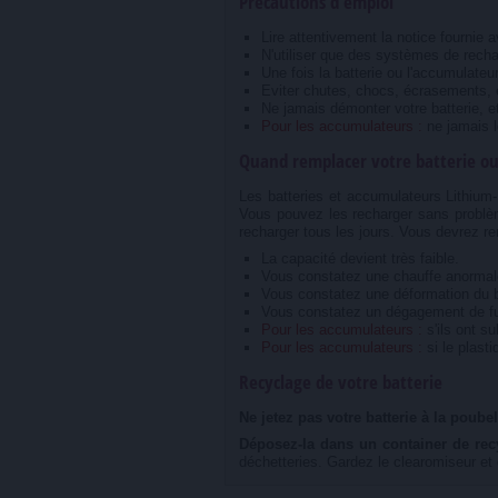
Précautions d'emploi
Lire attentivement la notice fournie a
N'utiliser que des systèmes de recha
Une fois la batterie ou l'accumulateu
Eviter chutes, chocs, écrasements, e
Ne jamais démonter votre batterie, 
Pour les accumulateurs :
ne jamais l
Quand remplacer votre batterie o
Les batteries et accumulateurs Lithium-
Vous pouvez les recharger sans problèm
recharger tous les jours. Vous devrez rem
La capacité devient très faible.
Vous constatez une chauffe anormale 
Vous constatez une déformation du bo
Vous constatez un dégagement de fum
Pour les accumulateurs :
s'ils ont s
Pour les accumulateurs :
si le plasti
Recyclage de votre batterie
Ne jetez pas votre batterie à la poubel
Déposez-la dans un container de recy
déchetteries. Gardez le clearomiseur et