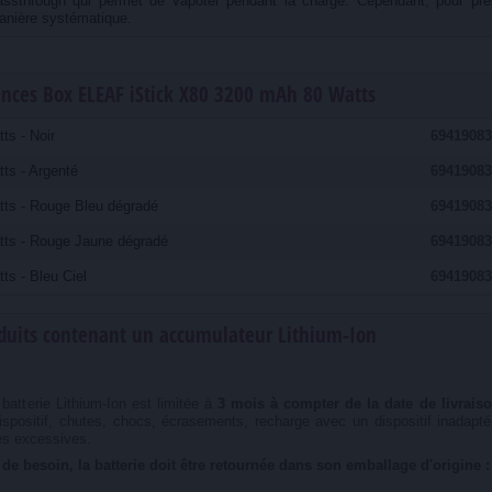
assthrough qui permet de vapoter pendant la charge. Cependant, pour prése
anière systématique.
nces Box ELEAF iStick X80 3200 mAh 80 Watts
s - Noir
69419083
ts - Argenté
69419083
ts - Rouge Bleu dégradé
69419083
ts - Rouge Jaune dégradé
69419083
s - Bleu Ciel
69419083
oduits contenant un accumulateur Lithium-Ion
batterie Lithium-Ion est limitée à
3 mois à compter de la date de livraiso
ispositif, chutes, chocs, écrasements, recharge avec un dispositif inadapté
es excessives.
s de besoin, la batterie doit être retournée dans son emballage d'origine