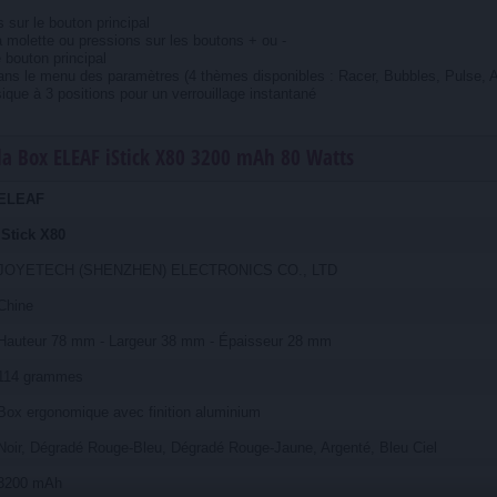
s sur le bouton principal
a molette ou pressions sur les boutons + ou -
e bouton principal
ans le menu des paramètres (4 thèmes disponibles : Racer, Bubbles, Pulse, A
ique à 3 positions pour un verrouillage instantané
 la Box ELEAF iStick X80 3200 mAh 80 Watts
ELEAF
iStick X80
JOYETECH (SHENZHEN) ELECTRONICS CO., LTD
Chine
Hauteur 78 mm - Largeur 38 mm - Épaisseur 28 mm
114 grammes
Box ergonomique avec finition aluminium
Noir, Dégradé Rouge-Bleu, Dégradé Rouge-Jaune, Argenté, Bleu Ciel
3200 mAh