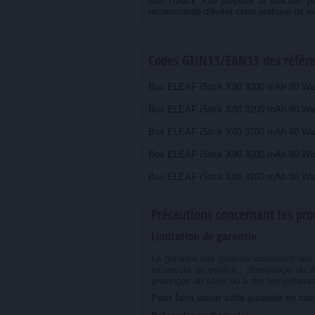
Oui, l'iStick X80 propose la fonction p
recommandé d'éviter cette pratique de m
Codes GTIN13/EAN13 des référe
Box ELEAF iStick X80 3200 mAh 80 Watt
Box ELEAF iStick X80 3200 mAh 80 Wat
Box ELEAF iStick X80 3200 mAh 80 Wat
Box ELEAF iStick X80 3200 mAh 80 Wat
Box ELEAF iStick X80 3200 mAh 80 Watt
Précautions concernant les pr
Limitation de garantie
La garantie des produits contenant une 
incorrecte du produit : démontage du d
prolongée au soleil ou à des températur
Pour faire valoir cette garantie en ca