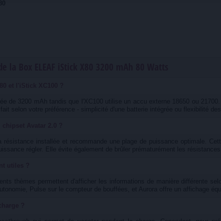
80
de la Box ELEAF iStick X80 3200 mAh 80 Watts
X80 et l'iStick XC100 ?
égrée de 3200 mAh tandis que l'XC100 utilise un accu externe 18650 ou 2170
it selon votre préférence - simplicité d'une batterie intégrée ou flexibilité d
 chipset Avatar 2.0 ?
 résistance installée et recommande une plage de puissance optimale. Cette 
uissance régler. Elle évite également de brûler prématurément les résistances
t utiles ?
érents thèmes permettent d'afficher les informations de manière différente 
autonomie, Pulse sur le compteur de bouffées, et Aurora offre un affichage équi
 charge ?