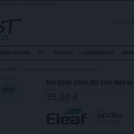
avour Power, Savourea, Alfaliquid...
Bienvenue
I
ANDS FLACONS
DIY
BATTERIES
CLEAROMISEURS
DIVER
S et MODS
>
Box ELEAF iStick X80 3200 mAh 80 Watts
BOX ELEAF ISTICK X80 3200 MAH 80
35,00 €
Dernière née de la gamme iStick, la batterie
EL