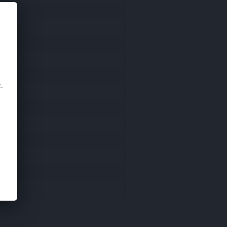
.
cours)