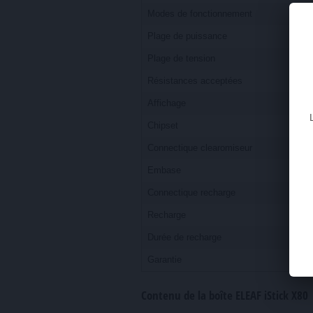
Modes de fonctionnement
Plage de puissance
Plage de tension
Résistances acceptées
Affichage
Chipset
Connectique clearomiseur
Embase
Connectique recharge
Recharge
Durée de recharge
Garantie
Contenu de la boîte ELEAF iStick X80