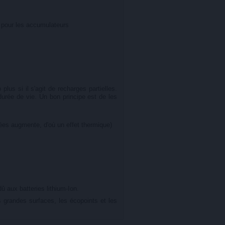
n pour les accumulateurs
us si il s'agit de recharges partielles.
urée de vie. Un bon principe est de les
sées augmente, d'où un effet thermique)
 aux batteries lithium-Ion.
 grandes surfaces, les écopoints et les