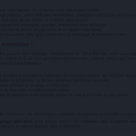
vec votre batterie, et conserver cette notice dans la boite
rge adaptés : prise USB pour les batteries, chargeurs spécialisés Lithium-Io
r rechargé, ne pas laisser le chargeur sous tension
xpositions prolongées au soleil, immersions dans un liquide
et en cas de panne, ne pas tenter de la réparer vous-même
es transporter sans qu'ils soient dans un emballage de protection isolant.
u accumulateur ?
Ion peuvent être rechargés complètement de 300 à 500 fois, voire beaucoup pl
e même si ils ne sont pas totalement déchargés, cela ne réduira pas leur d
placer votre batterie si :
pendant la recharge ou l'utilisation (la résistance interne des batteries épui
itier de la batterie, ou de l'accumulateur (gonflé par exemple)
ée pendant la recharge ou l'utilisation
ubi un choc avec un enfoncement visible
que de protection a été arraché, surtout si c'est à proximité du pole positif.
le !
En France, les déchetteries constatent en moyenne un incendie par jour dû
clage spécialisé.
Vous pouvez trouver ces containers dans la majorité des
 déposez la batterie épuisée sans la démonter.