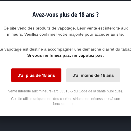
Power (Watts), RTA (Tension)
Avez-vous plus de 18 ans ?
de 5 à 80 Watts
de 0,5 à 9 Volts en mode RTA
Ce site vend des produits de vapotage. Leur vente est interdite aux
0,1 à 3,0 Ohms
mineurs. Veuillez confirmer votre majorité pour accéder au site.
Écran TFT couleur 1,05 pouce avec animations
Le vapotage est destiné à accompagner une démarche d'arrêt du tabac
Avatar Chip 2.0 avec fonction mémoire
Si vous ne fumez pas, ne vapotez pas.
Connecteur 510 à ressort
Pour clearomiseurs jusqu'à 25 mm de diamètre
J'ai plus de 18 ans
J'ai moins de 18 ans
Prise USB-C avec charge rapide 5V/2A
Par câble USB-C (fourni) - Adaptateur 2A recommandé
Vente interdite aux mineurs (art. L3513-5 du Code de la santé publique).
Ce site utilise uniquement des cookies strictement nécessaires à son
2 heures avec adaptateur 2A (avec indication du pourcentage de recharge en 
fonctionnement.
3 mois (conservation de la boîte d'origine OBLIGATOIRE)