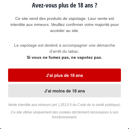
liquide
Avez-vous plus de 18 ans ?
Classic blond légèrement corsé et réhaussé de
Saveur
fruits à coques
Ce site vend des produits de vapotage. Leur vente est
Composition
Propylène Glycol - Glycérine Végétale - Arômes -
du liquide
Nicotine
interdite aux mineurs. Veuillez confirmer votre majorité pour
accéder au site.
Rapport
70/30
PG/VG
Le vapotage est destiné à accompagner une démarche
Dosage de
3 ou 6 mg/ml (milligrammes par millilitre) selon
nicotine
optio
n
d'arrêt du tabac.
Si vous ne fumez pas, ne vapotez pas.
Plastique PET (polytéréphtalate d'éthylène) avec
Flacons
bouchon de sécurité
Dosage de 3 mg/ml : un flacon contenant 50 ml sans nicotine + un
J'ai plus de 18 ans
flacon contenant 10 ml dosé à 18 mg/ml
Dosage de 6 mg/ml : un flacon contenant 40 ml sans nicotine + deux
flacons contenant 10 ml dosé à 18 mg/ml
J'ai moins de 18 ans
Questions fréquentes au sujet du Pulp Tennessee
Vente interdite aux mineurs (art. L3513-5 du Code de la santé publique).
Blend 60 ML
Ce site utilise uniquement des cookies strictement nécessaires à son
fonctionnement.
La saveur du PULP Tennessee 60 ml est elle identique à celle
des petits flacons ?