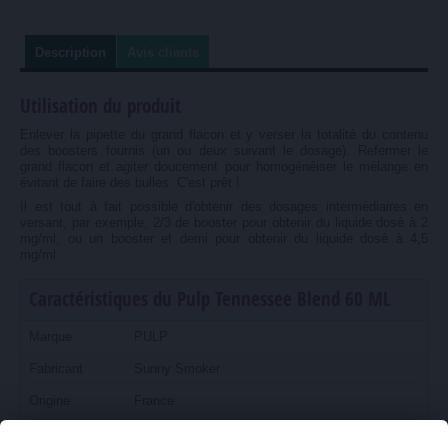
Description
Avis clients
Utilisation du produit
Enlever la pipette du grand flacon et y verser la totalité du contenu
des boosters fournis (un ou deux suivant le dosage). Refermer le
grand flacon et agiter doucement pour homogénéiser le mélange en
évitant de faire des bulles. C'est prêt !
Il est tout à fait possible d'obtenir des dosages intermédiaires en
versant, par exemple, 2/3 de booster pour obtenir du liquide dosé à 2
mg/ml, ou un booster et demi pour obtenir du liquide dosé à 4,5
mg/ml.
Caractéristiques du Pulp Tennessee Blend 60 ML
Marque
PULP
Fabricant
Sunny Smoker
Origine
France
Volume de
60 ml une fois le mélange réalisé