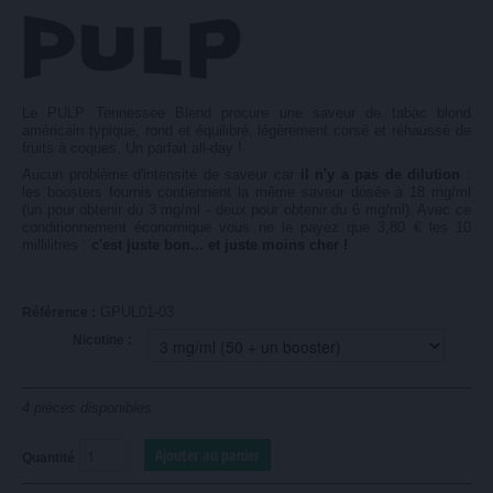
Le PULP Tennessee Blend procure une saveur de tabac blond
américain typique, rond et équilibré, légèrement corsé et réhaussé de
fruits à coques. Un parfait all-day !
Aucun problème d'intensité de saveur car
il n'y a pas de dilution
:
les boosters fournis contiennent la même saveur dosée à 18 mg/ml
(un pour obtenir du 3 mg/ml - deux pour obtenir du 6 mg/ml). Avec ce
conditionnement économique vous ne le payez que 3,80 € les 10
millilitres :
c'est juste bon... et juste moins cher !
GPUL01-03
Référence :
Nicotine :
4
pièces disponibles
Quantité