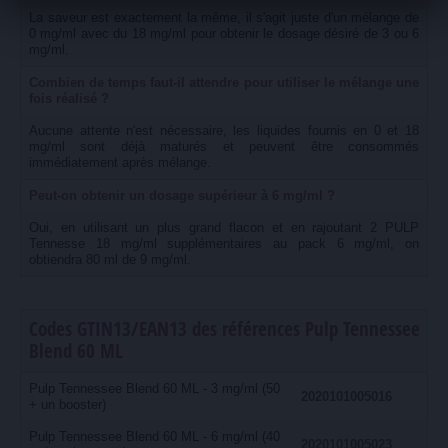
La saveur est exactement la même, il s'agit juste d'un mélange de
0 mg/ml avec du 18 mg/ml pour obtenir le dosage désiré de 3 ou 6
mg/ml.
Combien de temps faut-il attendre pour utiliser le mélange une
fois réalisé ?
Aucune attente n'est nécessaire, les liquides fournis en 0 et 18
mg/ml sont déjà maturés et peuvent être consommés
immédiatement après mélange.
Peut-on obtenir un dosage supérieur à 6 mg/ml ?
Oui, en utilisant un plus grand flacon et en rajoutant 2 PULP
Tennesse 18 mg/ml supplémentaires au pack 6 mg/ml, on
obtiendra 80 ml de 9 mg/ml.
Codes GTIN13/EAN13 des références Pulp Tennessee
Blend 60 ML
Pulp Tennessee Blend 60 ML - 3 mg/ml (50
2020101005016
+ un booster)
Pulp Tennessee Blend 60 ML - 6 mg/ml (40
2020101005023