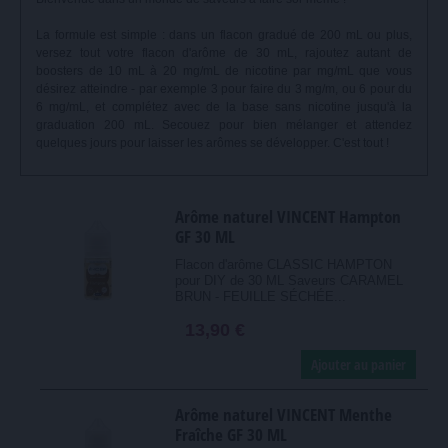
La formule est simple : dans un flacon gradué de 200 mL ou plus,
versez tout votre flacon d'arôme de 30 mL, rajoutez autant de
boosters de 10 mL à 20 mg/mL de nicotine par mg/mL que vous
désirez atteindre - par exemple 3 pour faire du 3 mg/m, ou 6 pour du
6 mg/mL, et complétez avec de la base sans nicotine jusqu'à la
graduation 200 mL. Secouez pour bien mélanger et attendez
quelques jours pour laisser les arômes se développer. C'est tout !
Arôme naturel VINCENT Hampton
GF 30 ML
Flacon d'arôme CLASSIC HAMPTON
pour DIY de 30 ML Saveurs CARAMEL
BRUN - FEUILLE SÉCHÉE...
13,90 €
Ajouter au panier
Arôme naturel VINCENT Menthe
Fraîche GF 30 ML