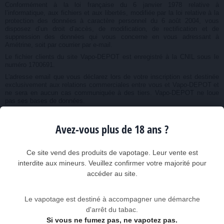
Conformément à la loi française du 6 janvier 1978 relative à
l’informatique, aux fichiers et aux libertés, modifiée par la loi relative à la
protection des données à caractère personnel du 6 août 2004, vous
disposez d’un droit d’accès, de modification, de rectification et de
suppression des données qui vous concerne en vous adressant à
Amétrine, soit par courrier par e-mail.
Le fichier clients du site Vapo-DEPOT est enregistré à la CNIL sous le
numéro 1700691.
L'adresse email que vous déclarez lors de votre inscription est destinée
exclusivement aux relations commerciales entre vous et Vapo-DEPOT et
ne sera en aucun cas communiquée à des tiers. Vapo-DEPOT ne loue
pas ses bases de données.
Informations relative aux cookies de navigation
Avez-vous plus de 18 ans ?
Des cookies sont implantés dans votre ordinateur lors de votre visite du
site. Il ne nous permettent pas de vous identifier, mais ils enregistrent
des informations relatives à votre navigation sur notre site: pages
Ce site vend des produits de vapotage. Leur vente est
consultées, les dates et heures de consultations, etc.
interdite aux mineurs. Veuillez confirmer votre majorité pour
Ces cookies vous permettent de retrouver votre panier si vous avez été
déconnecté, ainsi que votre compte si vous êtes inscrit sur le site.
accéder au site.
Propriété intellectuelle et droits d'auteur
Le vapotage est destiné à accompagner une démarche
Les photographies, textes, slogans, dessins, images, vidéos, séquences
animées, sonores sont la propriété d’AMÉTRINE ou de tiers ayant
d'arrêt du tabac.
autorisé leur utilisation.
Si vous ne fumez pas, ne vapotez pas.