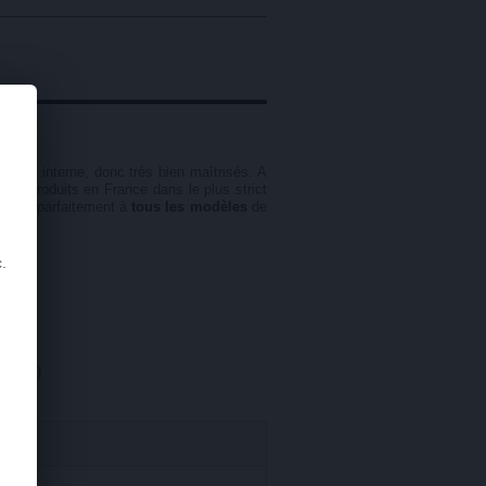
s en interne, donc très bien maîtrisés. A
sont produits en France dans le plus strict
ennent parfaitement à
tous les modèles
de
.
osage
)
32299