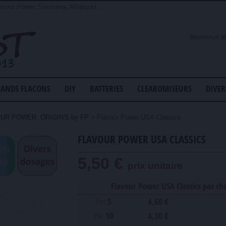
avour Power, Savourea, Alfaliquid...
Bienvenue
I
ANDS FLACONS
DIY
BATTERIES
CLEAROMISEURS
DIVER
UR POWER, ORIGIN'S by FP
>
Flavour Power USA Classics
FLAVOUR POWER USA CLASSICS
5,50 €
prix unitaire
Flavour Power USA Classics pas che
Par
5
4,60 €
Par
10
4,30 €