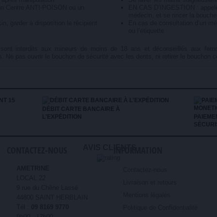
n Centre ANTI-POISON ou un
EN CAS D’INGESTION : appele
médecin, et se rincer la bouche
, garder à disposition le récipient
En cas de consultation d’un méd
ou l’étiquette
e sont interdits aux mineurs de moins de 18 ans et déconseillés aux fem
. Ne pas ouvrir le bouchon de sécurité avec les dents, ni retirer le bouchon 
DÉBIT CARTE BANCAIRE À
L'EXPÉDITION
PAIEME
SÉCURI
AVIS CLIENTS
CONTACTEZ-NOUS
INFORMATION
AMETRINE
Contactez-nous
LOCAL 22
Livraison et retours
9 rue du Chêne Lassé
Mentions légales
44800 SAINT HERBLAIN
Tél :
09 8169 9770
Politique de Confidentialité
9h00 - 17h00