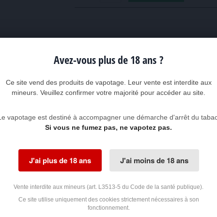
Avez-vous plus de 18 ans ?
s en France (Auvergne) avec des
produits français
et des arômes synthétisé
Ce site vend des produits de vapotage. Leur vente est interdite aux
maceutique indisponible en France, tous les ingrédients, y compris le flacon, 
on en vigueur. Ils sont notamment exempts de sucralose. Ces liquides convi
mineurs. Veuillez confirmer votre majorité pour accéder au site.
Le vapotage est destiné à accompagner une démarche d'arrêt du tabac
Si vous ne fumez pas, ne vapotez pas.
eur de la marque FLAVOUR POWER)
ylène) avec
bouchon de sécurité enfant
J'ai plus de 18 ans
J'ai moins de 18 ans
col (
<80%
) - Glycérine Végétale (
<20%
) - Arômes - Eau - Nicotine (
suivant d
g/ml
(milligrammes par millilitre)
Vente interdite aux mineurs (art. L3513-5 du Code de la santé publique).
nces Flavour Power USA Classics
Ce site utilise uniquement des cookies strictement nécessaires à son
fonctionnement.
ans nicotine)
37601132