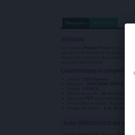
Description
Avis clients
Utilisation
Les liquides
Flavour Power
sont produit
l'exception de la nicotine de qualité phar
respect des normes et de la règlementati
cigarettes électroniques.
Caractéristiques et composition
Saveur :
USA Classics
Fabricant :
AUVERGNE PHYTO (créat
Origine :
FRANCE
Volume de liquide :
10 ml
(millilitres)
Flacon en
PET
(polytéréphtalate d'éth
Composition du liquide : Propylène Gly
Dosage de nicotine :
0, 6, 12 ou 18 m
Codes GTIN13/EAN13 des référe
Flavour Power USA Classics - 0 mg/ml (s