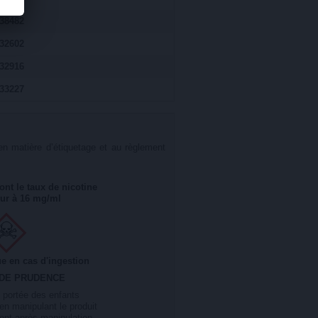
38482
32602
32916
33227
n matière d’étiquetage et au règlement
ont le taux de nicotine
eur à 16 mg/ml
 en cas d'ingestion
 DE PRUDENCE
e portée des enfants
en manipulant le produit
ent après manipulation