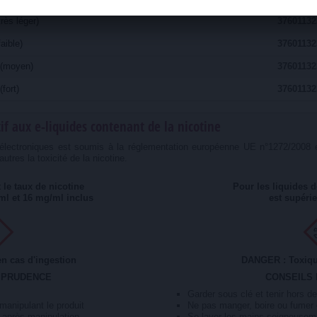
rès léger)
37601132
aible)
37601132
 (moyen)
37601132
fort)
37601132
if aux e-liquides contenant de la nicotine
s électroniques est soumis à la réglementation européenne UE n°1272/2008 e
tres la toxicité de la nicotine.
 le taux de nicotine
Pour les liquides d
ml et 16 mg/ml inclus
est supéri
n cas d'ingestion
DANGER : Toxique
 PRUDENCE
CONSEILS
Garder sous clé et tenir hors d
anipulant le produit
Ne pas manger, boire ou fumer 
 après manipulation
Se laver les mains soigneusem