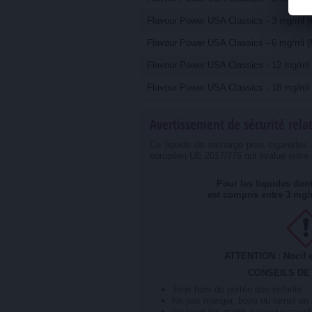
Flavour Power USA Classics - 3 mg/ml (t
Flavour Power USA Classics - 6 mg/ml (f
Flavour Power USA Classics - 12 mg/ml
Flavour Power USA Classics - 18 mg/ml (
Avertissement de sécurité relat
Ce liquide de recharge pour cigarette
européen UE 2017/776 qui évalue entre au
Pour les liquides dont
est compris entre 3 mg/
ATTENTION : Nocif e
CONSEILS DE
Tenir hors de portée des enfants
Ne pas manger, boire ou fumer en m
Se laver les mains soigneusement