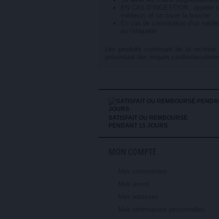
EN CAS D’INGESTION : appeler u
médecin, et se rincer la bouche
En cas de consultation d’un médecin
ou l’étiquette
Les produits contenant de la nicotin
présentant des risques cardiovasculaires
SATISFAIT OU REMBOURSÉ
PENDANT 15 JOURS
MON COMPTE
Mes commandes
Mes avoirs
Mes adresses
Mes informations personnelles