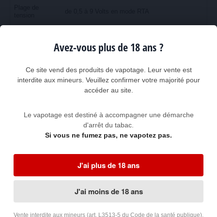
Plage de
de 0,5 à 9 Volts en mode RTA
tension
Résistances
0,1 à 3,0 Ohms
acceptées
Avez-vous plus de 18 ans ?
Affichage
Écran TFT couleur 1,05 pouce avec animations
Chipset
Avatar Chip 2.0 avec fonction mémoire
Ce site vend des produits de vapotage. Leur vente est
interdite aux mineurs. Veuillez confirmer votre majorité pour
Connectique
Connecteur 510 à ressort
accéder au site.
clearomiseur
Embase
Pour clearomiseurs jusqu'à 25 mm de diamètre
Le vapotage est destiné à accompagner une démarche
Connectique
d'arrêt du tabac.
Prise USB-C avec charge rapide 5V/2A
recharge
Si vous ne fumez pas, ne vapotez pas.
Par câble USB-C (fourni) dans le mod ou via
Recharge
chargeur externe
2 à 3 heures avec adaptateur 2A (dans le mod,
Durée de
J'ai plus de 18 ans
avec indication du pourcentage de recharge en
recharge
cours)
3 mois (conservation de la boîte d'origine
Garantie
OBLIGATOIRE)
J'ai moins de 18 ans
Contenu de la boîte ELEAF iStick XC100
Vente interdite aux mineurs (art. L3513-5 du Code de la santé publique).