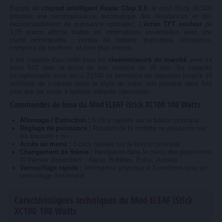
Équipé du
chipset intelligent Avatar Chip 2.0
, le mod iStick XC100
propose une reconnaissance automatique des résistances et des
recommandations de puissance optimales. L'
écran TFT couleur
de
1,05 pouce affiche toutes les informations essentielles avec une
clarté remarquable : niveau de batterie, puissance, résistance,
compteur de bouffées, et bien plus encore.
Il est capable d'accueillir tous les
clearomiseurs du marché
avec sa
prise 510 dans la limite de son embase de 25 mm. Sa capacité
exceptionnelle avec accu 21700 lui permettra de vaporiser jusqu'à 15
millilitres de e-liquide selon le style de vape, soit presque deux fois
plus que les mods à batterie intégrée classiques.
Commandes de base du Mod ELEAF iStick XC100 100 Watts
Allumage / Extinction :
5 clics rapides sur le bouton principal
Réglage de puissance :
Rotation de la molette ou pressions sur
les boutons + ou -
Accès au menu :
3 clics rapides sur le bouton principal
Changement de thème :
Navigation dans le menu des paramètres
(4 thèmes disponibles : Racer, Bubbles, Pulse, Aurora)
Verrouillage rapide :
Interrupteur physique à 3 positions pour un
verrouillage instantané
Caractéristiques techniques du Mod ELEAF iStick
XC100 100 Watts