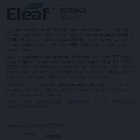
Le
mod ELEAF iStick XC100
représente l'évolution ultime de la
célèbre série iStick avec sa compatibilité
accumulateurs 18650 et
21700
. Grâce aux meilleurs
accus 21700
, il peut offrir une autonomie
exceptionnelle pouvant atteindre
6000 mAh
pour plusieurs jours de
vape intensive !
Avec sa
puissance maximale de 100 watts
, son écran TFT couleur
haute définition et son chipset intelligent
Avatar Chip 2.0
, l'iStick
XC100 allie performance, autonomie et élégance. Son design
ergonomique avec finition aluminium et sa molette de réglage intuitive
en font un compagnon idéal pour les vapoteurs exigeants.
Compatible avec tous les
clearomiseurs 510
jusqu'à 25 mm de
diamètre, ce mod s'adapte parfaitement à tous les styles de vape, de
la MTL serrée au DL généreux.
Vendu sans accumulateur 18650/21700 - voir PRODUITS
COMPLEMENTAIRES
BELE09-ARGENTE
Référence :
Couleur :