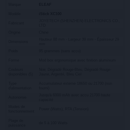
Marque
ELEAF
Modèle
iStick XC100
JOYETECH (SHENZHEN) ELECTRONICS CO.,
Fabricant
LTD
Origine
Chine
Hauteur 88 mm - Largeur 39 mm - Épaisseur 29
Dimensions
mm
Poids
95 grammes (sans accu)
Forme
Mod box ergonomique avec finition aluminium
Couleurs
Noir, Dégradé Rouge-Bleu, Dégradé Rouge-
disponibles (5)
Jaune, Argenté, Bleu Ciel
Type
Accumulateur externe 18650 ou 21700 (non
d'alimentation
fourni)
Jusqu'à 6000 mAh avec accu 21700 haute
Autonomie
capacité
Modes de
Power (Watts), RTA (Tension)
fonctionnement
Plage de
de 5 à 100 Watts
puissance