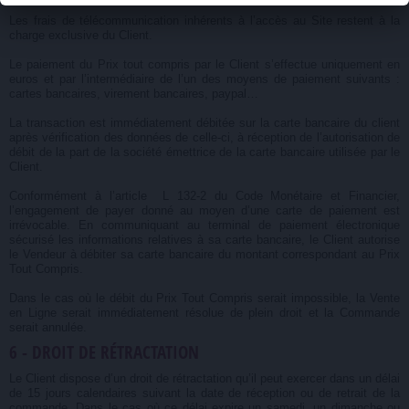
Les frais de télécommunication inhérents à l’accès au Site restent à la
charge exclusive du Client.
Le paiement du Prix tout compris par le Client s’effectue uniquement en
euros et par l’intermédiaire de l’un des moyens de paiement suivants :
cartes bancaires, virement bancaires, paypal…
La transaction est immédiatement débitée sur la carte bancaire du client
après vérification des données de celle-ci, à réception de l’autorisation de
débit de la part de la société émettrice de la carte bancaire utilisée par le
Client.
Conformément à l’article L 132-2 du Code Monétaire et Financier,
l’engagement de payer donné au moyen d’une carte de paiement est
irrévocable. En communiquant au terminal de paiement électronique
sécurisé les informations relatives à sa carte bancaire, le Client autorise
le Vendeur à débiter sa carte bancaire du montant correspondant au Prix
Tout Compris.
Dans le cas où le débit du Prix Tout Compris serait impossible, la Vente
en Ligne serait immédiatement résolue de plein droit et la Commande
serait annulée.
6 - DROIT DE RÉTRACTATION
Le Client dispose d’un droit de rétractation qu’il peut exercer dans un délai
de 15 jours calendaires suivant la date de réception ou de retrait de la
commande. Dans le cas où ce délai expire un samedi, un dimanche ou