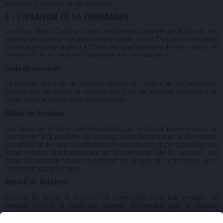
paiement d’une commande antérieure.
4 - LIVRAISON DE LA COMMANDE
Le client choisit l’un des modes de livraison proposé par le site et une
adresse de livraison nécessairement située sur le Territoire, sous peine
de refus de commande. Le Client est seul responsable d’un défaut de
livraison dû à un manque d’indications à la commande.
Frais de livraison
Le montant des frais de livraison dépend du montant de la Commande.
En tout état de cause, le montant des Frais de livraison est indiqué au
Client avant la validation de la commande.
Délais de livraison
Les délais de livraison sont disponibles sur le Site et peuvent varier en
fonction de la disponibilité des produits ayant fait l’objet de la commande.
Les délais de livraison s’entendent en jours ouvrés et correspondent aux
délais moyens d’acheminement de la commande sur le Territoire. Les
délais de livraison courent à compter de la date de confirmation de la
commande par le Vendeur.
Retard de livraison
En cas de retard de livraison, la commande n’est pas annulée. Le
vendeur informe le client par courrier électronique que la livraison
interviendra avec du retard. Le client pourra alors décider d’annuler la
Commande et enverra un avis d’annulation de commande.