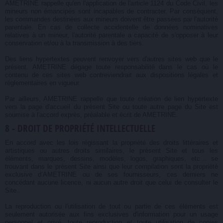
AMETRINE rappelle qu'en l'application de l'article 1124 du Code Civil, les
mineurs non émancipés sont incapables de contracter. Par conséquent,
les commandes destinées aux mineurs doivent être passées par l'autorité
parentale. En cas de collecte accidentelle de données nominatives
relatives à un mineur, l'autorité parentale a capacité de s'opposer à leur
conservation et/ou à la transmission à des tiers.
Des liens hypertextes peuvent renvoyer vers d'autres sites web que le
présent. AMETRINE dégage toute responsabilité dans le cas où le
contenu de ces sites web contreviendrait aux dispositions légales et
réglementaires en vigueur.
Par ailleurs, AMETRINE rappelle que toute création de lien hypertexte
vers la page d'accueil du présent Site ou toute autre page du Site est
soumise à l'accord exprès, préalable et écrit de AMETRINE.
8 - DROIT DE PROPRIÉTÉ INTELLECTUELLE
En accord avec les lois régissant la propriété des droits littéraires et
artistiques ou autres droits similaires, le présent Site et tous les
éléments, marques, dessins, modèles, logos, graphiques, etc... se
trouvant dans le présent Site ainsi que leur compilation sont la propriété
exclusive d’AMETRINE ou de ses fournisseurs, ces derniers ne
concédant aucune licence, ni aucun autre droit que celui de consulter le
Site.
La reproduction ou l'utilisation de tout ou partie de ces éléments est
seulement autorisée aux fins exclusives d'information pour un usage
personnel et privé, toute reproduction et toute utilisation de copies