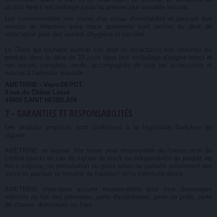
un jour férié il est prolongé jusqu’au premier jour ouvrable suivant.
Les consommables non munis d'un sceau d'inviolabilité et pouvant être
ouverts et refermés sans trace apparente sont exclus du droit de
rétractation pour des raisons d'hygiène et sécurité.
Le Client qui souhaite exercer son droit de rétractation doit retourner les
produits dans le délai de 15 jours dans leur emballage d’origine intact et
non ouvert, complets, neufs, accompagnés de tous les accessoires et
notices à l’adresse suivante :
AMETRINE - Vapo-DEPOT
9 rue du Chêne Lassé
44800 SAINT HERBLAIN
7 - GARANTIES ET RESPONSABILITÉS
Les produits proposés sont conformes à la législation française en
vigueur.
AMETRINE ne saurait être tenue pour responsable de l'inexécution du
contrat conclu en cas de rupture de stock ou indisponibilité du produit, de
force majeure, de perturbation ou grève totale ou partielle notamment des
services postaux et moyens de transport et/ou communications.
AMETRINE n'encourra aucune responsabilité pour tous dommages
indirects du fait des présentes, perte d'exploitation, perte de profit, perte
de chance, dommages ou frais.