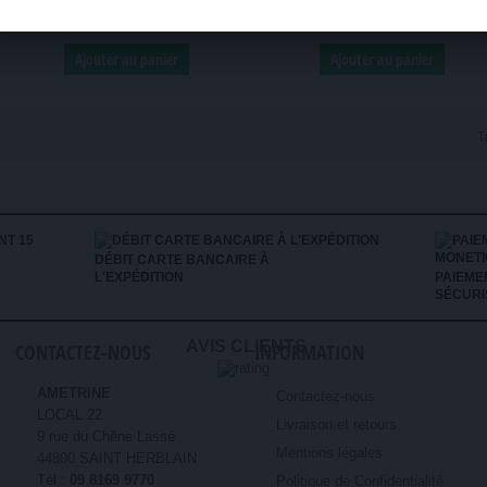
13,00 €
23,00 €
Ajouter au panier
Ajouter au panier
T
DÉBIT CARTE BANCAIRE À
L'EXPÉDITION
PAIEME
SÉCURI
AVIS CLIENTS
CONTACTEZ-NOUS
INFORMATION
AMETRINE
Contactez-nous
LOCAL 22
Livraison et retours
9 rue du Chêne Lassé
Mentions légales
44800 SAINT HERBLAIN
Tél :
09 8169 9770
Politique de Confidentialité