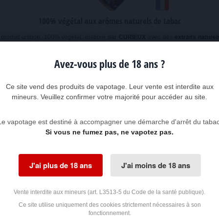
100% végétal aux arômes naturels de tabac
 produit unique, 100% végétal, élaboré par
CURIEUX
avec des
extraits naturel
 qui veulent vapoter sans perdre le goût du tabac avec une saveur discrète et natur
Avez-vous plus de 18 ans ?
Ce site vend des produits de vapotage. Leur vente est interdite aux
mineurs. Veuillez confirmer votre majorité pour accéder au site.
Le vapotage est destiné à accompagner une démarche d'arrêt du tabac
Si vous ne fumez pas, ne vapotez pas.
J'ai plus de 18 ans
J'ai moins de 18 ans
LE PRECIEUX par CURIEUX 20-
LE PRECIEUX par CURIEUX 50-
30 ML
70 ML
Vente interdite aux mineurs (art. L3513-5 du Code de la santé publique).
E-liquide CLASSIC aux extraits
E-liquide CLASSIC aux extraits
Ce site utilise uniquement des cookies strictement nécessaires à son
naturels de tabac Le e-liquide Le
naturels de tabac Le e-liquide Le
fonctionnement.
Précieux de Curieux,...
Précieux de Curieux,...