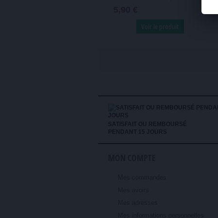
5,90 €
Voir le produit
SATISFAIT OU REMBOURSÉ
PENDANT 15 JOURS
MON COMPTE
Mes commandes
Mes avoirs
Mes adresses
Mes informations personnelles