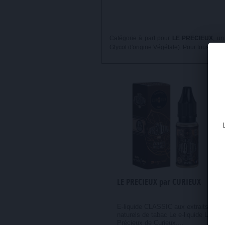
Catégorie à part pour
LE PRECIEUX
, un
Glycol d'origine Végétale). Pour tous ceux
LE PRECIEUX par CURIEUX
E-liquide CLASSIC aux extraits
naturels de tabac Le e-liquide Le
Précieux de Curieux,...