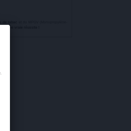
s de tabac
et du MPGV (Monopropylène-
elle.
Une vraie réussite !
.