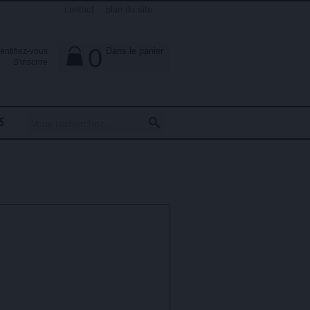
contact
plan du site
0
Dans le panier
dentifiez-vous

S'inscrire
S