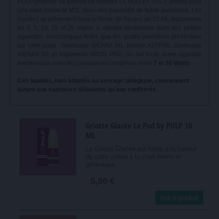
PULP propose sa gamme de liquides LE POD BY PULP, prévus pour
une vape indirecte MTL dans des dispositifs de faible puissance. Les
liquides se présentent sous la forme de flacons de 10 ML disponibles
en 0, 5, 10, 15 et 20 mg/ml, à vapoter idealement dans des petites
cigarettes électroniques telles que les quatre premières présentées
sur cette page : Geekvape WENAX M1, Innokin KLYPSE, Geekvape
WENAX S3 et Vaporesso XROS PRO, ou sur toute autre cigarette
électronique avec des puissances comprises entre
7 et 30 Watts
.
Ces liquides, bien adaptés au sevrage tabagique, conviennent
autant aux vapoteurs débutants qu'aux confirmés.
Griotte Glacée Le Pod by PULP 10
ML
La Griotte Glacée est fidèle à la saveur
de cette cerise à la chair ferme et
généreuse....
5,90 €
Voir le produit