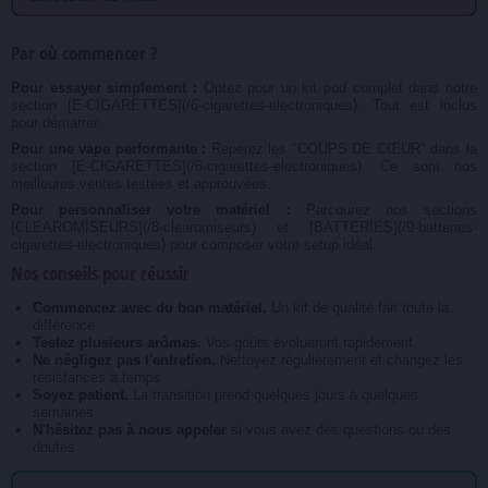
Par où commencer ?
Pour essayer simplement :
Optez pour un kit pod complet dans notre
section [E-CIGARETTES](/6-cigarettes-electroniques). Tout est inclus
pour démarrer.
Pour une vape performante :
Repérez les "COUPS DE CŒUR" dans la
section [E-CIGARETTES](/6-cigarettes-electroniques). Ce sont nos
meilleures ventes testées et approuvées.
Pour personnaliser votre matériel :
Parcourez nos sections
[CLEAROMISEURS](/8-clearomiseurs) et [BATTERIES](/9-batteries-
cigarettes-electroniques) pour composer votre setup idéal.
Nos conseils pour réussir
Commencez avec du bon matériel.
Un kit de qualité fait toute la
différence
Testez plusieurs arômes.
Vos goûts évolueront rapidement
Ne négligez pas l'entretien.
Nettoyez régulièrement et changez les
résistances à temps
Soyez patient.
La transition prend quelques jours à quelques
semaines
N'hésitez pas à nous appeler
si vous avez des questions ou des
doutes