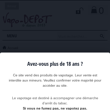
Retour
0

MENU
Accueil
Accueil
Avez-vous plus de 18 ans ?
Liste des sous-catégorie(s) de Accueil :
Informations
Ce site vend des produits de vapotage. Leur vente est
Pages Internes
interdite aux mineurs. Veuillez confirmer votre majorité pour
Liste des pages dans Accueil :
accéder au site.
Livraison et retours
Mentions légales
Politique de Confidentialité
Le vapotage est destiné à accompagner une démarche
Conditions Générales de Vente
d'arrêt du tabac.
A propos de Vapo-DEPOT
Paiement sécurisé
Si vous ne fumez pas, ne vapotez pas.