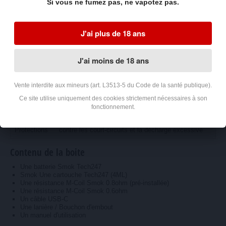
Si vous ne fumez pas, ne vapotez pas.
Plage de
de 5 à 30 Watts réglable par pas de 1 Watt
puissance
OLED indiquant la puissance, l'état de charge de la
J'ai plus de 18 ans
Afficheur
batterie, la résistance installée et la quantité de
bouffées
Courant de
1,6 Ampères (recharge complète en moins de 70
J'ai moins de 18 ans
recharge
minutes)
Résistances
M-Coil 0,8 Ohms (11-14 Watts) pré-installée, et M-
Vente interdite aux mineurs (art. L3513-5 du Code de la santé publique).
livrées
Coil 0,6 Ohms (15-18 Watts)
Ce site utilise uniquement des cookies strictement nécessaires à son
Résistances
M-Coil 0,8 Ohms (11-14 Watts), M-Coil 0,6 Ohms
fonctionnement.
disponibles
(15-18 Watts), M-Coil 0,4 Ohms (19-22 Watts)
Protections
contre les court-circuits et la décharge excessive
Contenu de la boite
Une batterie Smok Tech247
Smok Une cartouche Tech247 (4ML)
Une résistance M-Coil Smok 0.8ohm (pré-installée)
Une résistance M-Coil Smok 0.6ohm
Un câble USB-C
Une lanière / Bouchon d'embout
Un manuel d'utilisation