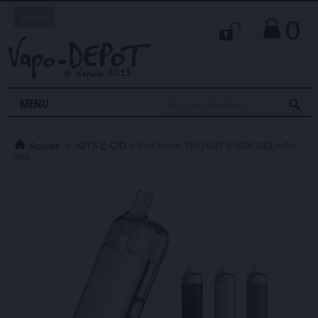
Retour
0

MENU
Accueil
>
KITS E-CIG
>
Pod Smok TECH247 5-30W 1800mAh
4ml