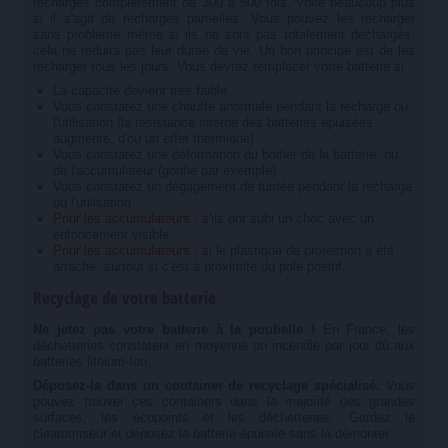
rechargés complètement de 300 à 500 fois, voire beaucoup plus
si il s'agit de recharges partielles. Vous pouvez les recharger
sans problème même si ils ne sont pas totalement déchargés,
cela ne réduira pas leur durée de vie. Un bon principe est de les
recharger tous les jours. Vous devrez remplacer votre batterie si :
La capacité devient très faible.
Vous constatez une chauffe anormale pendant la recharge ou
l'utilisation (la résistance interne des batteries épuisées
augmente, d'où un effet thermique)
Vous constatez une déformation du boitier de la batterie, ou
de l'accumulateur (gonflé par exemple)
Vous constatez un dégagement de fumée pendant la recharge
ou l'utilisation
Pour les accumulateurs :
s'ils ont subi un choc avec un
enfoncement visible
Pour les accumulateurs :
si le plastique de protection a été
arraché, surtout si c'est à proximité du pole positif.
Recyclage de votre batterie
Ne jetez pas votre batterie à la poubelle !
En France, les
déchetteries constatent en moyenne un incendie par jour dû aux
batteries lithium-Ion.
Déposez-la dans un container de recyclage spécialisé.
Vous
pouvez trouver ces containers dans la majorité des grandes
surfaces, les écopoints et les déchetteries. Gardez le
clearomiseur et déposez la batterie épuisée sans la démonter.