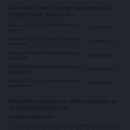
Codes GTIN13/EAN13 des références Pod Smok
TECH247 5-30W 1800mAh 4ml
Pod Smok TECH247 5-30W 1800mAh 4ml -
6936760840096
Argenté
Pod Smok TECH247 5-30W 1800mAh 4ml -
6936760840119
Rouge Noir
Pod Smok TECH247 5-30W 1800mAh 4ml -
6936760840133
Rose Violet
Pod Smok TECH247 5-30W 1800mAh 4ml -
6936760840140
Dégradé Vert
Pod Smok TECH247 5-30W 1800mAh 4ml -
6936760840157
Dégradé Bleu
Précautions concernant les produits contenant un
accumulateur Lithium-Ion
Limitation de garantie
La garantie des produits contenant une batterie Lithium-Ion est