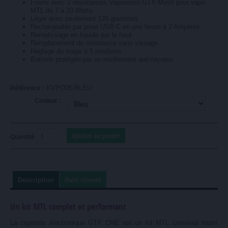
Fourni avec 2 résistances Vaporesso GTX Mesh pour vape
MTL de 7 à 20 Watts
Léger avec seulement 120 grammes
Rechargeable par prise USB-C en une heure à 2 Ampères
Remplissage en liquide par le haut
Remplacement de résistance sans vissage
Réglage du tirage à 5 positions
Batterie protégée par un revêtement anti-rayures
KVPO05-BLEU
Référence :
Couleur :
Quantité
Description
Avis clients
Un kit MTL complet et performant
La cigarette électronique GTX ONE est un kit MTL convivial fourni