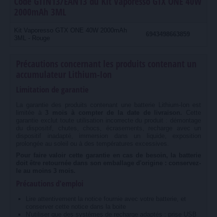
Code GTIN13/EAN13 du Kit Vaporesso GTX ONE 40W
2000mAh 3ML
Kit Vaporesso GTX ONE 40W 2000mAh
6943498663859
3ML - Rouge
Précautions concernant les produits contenant un
accumulateur Lithium-Ion
Limitation de garantie
La garantie des produits contenant une batterie Lithium-Ion est
limitée à
3 mois à compter de la date de livraison.
Cette
garantie exclut toute utilisation incorrecte du produit : démontage
du dispositif, chutes, chocs, écrasements, recharge avec un
dispositif inadapté, immersion dans un liquide, exposition
prolongée au soleil ou à des températures excessives.
Pour faire valoir cette garantie en cas de besoin, la batterie
doit être retournée dans son emballage d'origine : conservez-
le au moins 3 mois.
Précautions d'emploi
Lire attentivement la notice fournie avec votre batterie, et
conserver cette notice dans la boite
N'utiliser que des systèmes de recharge adaptés : prise USB