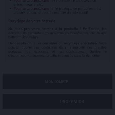
Pour les accumulateurs :
s'ils ont subi un choc avec un
enfoncement visible
Pour les accumulateurs :
si le plastique de protection a été
arraché, surtout si c'est à proximité du pole positif.
Recyclage de votre batterie
Ne jetez pas votre batterie à la poubelle !
En France, les
déchetteries constatent en moyenne un incendie par jour dû aux
batteries lithium-Ion.
Déposez-la dans un container de recyclage spécialisé.
Vous
pouvez trouver ces containers dans la majorité des grandes
surfaces, les écopoints et les déchetteries. Gardez le
clearomiseur et déposez la batterie épuisée sans la démonter.
MON COMPTE
INFORMATION