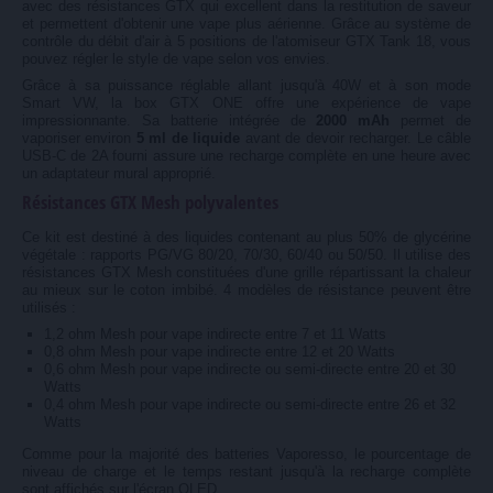
avec des résistances GTX qui excellent dans la restitution de saveur
et permettent d'obtenir une vape plus aérienne. Grâce au système de
contrôle du débit d'air à 5 positions de l'atomiseur GTX Tank 18, vous
pouvez régler le style de vape selon vos envies.
Grâce à sa puissance réglable allant jusqu'à 40W et à son mode
Smart VW, la box GTX ONE offre une expérience de vape
impressionnante. Sa batterie intégrée de
2000 mAh
permet de
vaporiser environ
5 ml de liquide
avant de devoir recharger. Le câble
USB-C de 2A fourni assure une recharge complète en une heure avec
un adaptateur mural approprié.
Résistances GTX Mesh polyvalentes
Ce kit est destiné à des liquides contenant au plus 50% de glycérine
végétale : rapports PG/VG 80/20, 70/30, 60/40 ou 50/50. Il utilise des
résistances GTX Mesh constituées d'une grille répartissant la chaleur
au mieux sur le coton imbibé. 4 modèles de résistance peuvent être
utilisés :
1,2 ohm Mesh pour vape indirecte entre 7 et 11 Watts
0,8 ohm Mesh pour vape indirecte entre 12 et 20 Watts
0,6 ohm Mesh pour vape indirecte ou semi-directe entre 20 et 30
Watts
0,4 ohm Mesh pour vape indirecte ou semi-directe entre 26 et 32
Watts
Comme pour la majorité des batteries Vaporesso, le pourcentage de
niveau de charge et le temps restant jusqu'à la recharge complète
sont affichés sur l'écran OLED.