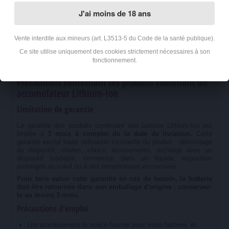
Pod Refill by Pulp 2200 mAh
J'ai moins de 18 ans
Powerbank Le Pod Refill by Pulp 2200 mAh
3666528042495
- Argent
Vente interdite aux mineurs (art. L3513-5 du Code de la santé publique).
Powerbank Le Pod Refill by Pulp 2200 mAh
3666528042501
Ce site utilise uniquement des cookies strictement nécessaires à son
- Noir
fonctionnement.
Précautions concernant les produits contenant un
accumulateur Lithium-Ion
Limitation de garantie
La garantie des produits contenant une batterie Lithium-Ion est
limitée à
3 mois à compter de la date de livraison.
Cette
garantie exclut toute utilisation incorrecte du produit : démontage
du dispositif, chutes, chocs, écrasements, recharge avec un
dispositif inadapté, immersion dans un liquide, exposition
prolongée au soleil ou à des températures excessives.
Pour faire valoir cette garantie en cas de besoin, la batterie
doit être retournée dans son emballage d'origine : conservez-
le au moins 3 mois.
Précautions d'emploi
Lire attentivement la notice fournie avec votre batterie, et