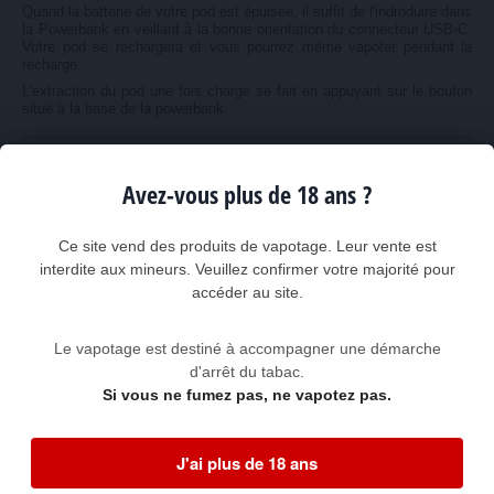
Quand la batterie de votre pod est épuisée, il suffit de l'indroduire dans
la Powerbank en veillant à la bonne orientation du connecteur USB-C.
Votre pod se rechargera et vous pourrez même vapoter pendant la
recharge.
L'extraction du pod une fois chargé se fait en appuyant sur le bouton
situé à la base de la powerbank.
Caractéristiques de la Powerbank Le Pod Refill by
Pulp 2200 mAh
Avez-vous plus de 18 ans ?
Dimensions
108 x 40 x 24 mm
Ce site vend des produits de vapotage. Leur vente est
Poids
94 grammes
interdite aux mineurs. Veuillez confirmer votre majorité pour
accéder au site.
Capacité
2200 mAh
Durée de recharge de la
70 minutes à 2 Ampères, 2 heures 20
powerbank
minutes à 1 Ampère
Le vapotage est destiné à accompagner une démarche
d'arrêt du tabac.
Durée de recharge d'un
50 minutes
Si vous ne fumez pas, ne vapotez pas.
pod Wenax M1
J'ai plus de 18 ans
Codes GTIN13/EAN13 des références Powerbank Le