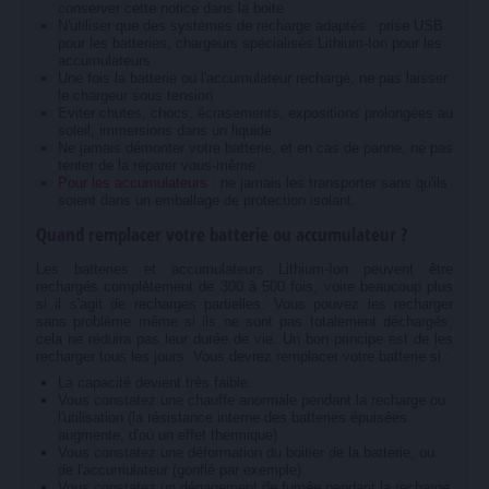
conserver cette notice dans la boite
N'utiliser que des systèmes de recharge adaptés : prise USB
pour les batteries, chargeurs spécialisés Lithium-Ion pour les
accumulateurs
Une fois la batterie ou l'accumulateur rechargé, ne pas laisser
le chargeur sous tension
Eviter chutes, chocs, écrasements, expositions prolongées au
soleil, immersions dans un liquide
Ne jamais démonter votre batterie, et en cas de panne, ne pas
tenter de la réparer vous-même
Pour les accumulateurs :
ne jamais les transporter sans qu'ils
soient dans un emballage de protection isolant.
Quand remplacer votre batterie ou accumulateur ?
Les batteries et accumulateurs Lithium-Ion peuvent être
rechargés complètement de 300 à 500 fois, voire beaucoup plus
si il s'agit de recharges partielles. Vous pouvez les recharger
sans problème même si ils ne sont pas totalement déchargés,
cela ne réduira pas leur durée de vie. Un bon principe est de les
recharger tous les jours. Vous devrez remplacer votre batterie si :
La capacité devient très faible.
Vous constatez une chauffe anormale pendant la recharge ou
l'utilisation (la résistance interne des batteries épuisées
augmente, d'où un effet thermique)
Vous constatez une déformation du boitier de la batterie, ou
de l'accumulateur (gonflé par exemple)
Vous constatez un dégagement de fumée pendant la recharge