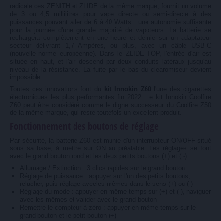
radicale des ZENITH et ZLIDE de la même marque, fournit un volume
de 3 ou 4,5 millilitres pour vape directe ou semi-directe à des
puissances pouvant aller de 6 à 40 Watts : une autonomie suffisante
pour la journée d'une grande majorité de vapoteurs. La batterie se
rechargera complètement en une heure et demie sur un adaptateur
secteur délivrant 1,7 Ampères, ou plus, avec un câble USB-C
(nouvelle norme européenne). Dans le ZLIDE TOP, l'entrée d'air est
située en haut, et l'air descend par deux conduits latéraux jusqu'au
niveau de la résistance. La fuite par le bas du clearomiseur devient
impossible.
Toutes ces innovations font du
kit Innokin Z60
l'une des cigarettes
électroniques les plus performantes fin 2022. Le kit Innokin Coolfire
Z60 peut être considéré comme le digne successeur du Coolfire Z50
de la même marque, qui reste toutefois un excellent produit.
Fonctionnement des boutons de réglage
Par sécurité, la batterie Z60 est munie d'un interrupteur ON/OFF situé
sous sa base, à mettre sur ON au préalable. Les réglages se font
avec le grand bouton rond et les deux petits boutons (+) et ( -)
Allumage / Extinction : 3 clics rapides sur le grand bouton.
Réglage de puissance : appuyer sur l'un des petits boutons,
relacher, puis réglage avecles mêmes dans le sens (+) ou (-)
Réglage du mode : appuyer en même temps sur (+) et (-), naviguer
avec les mêmes et valider avec le grand bouton
Remettre le compteur à zéro : appuyer en même temps sur le
grand bouton et le petit bouton (+)