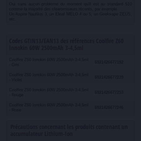
Oui sans aucun problème du moment qu'il est au standard 510
comme la majorité des clearomiseurs récents, par exemple :
Un Aspire Nautilus 3, un Eleaf MELO 4 ou 5, un Geekvape ZEUS,
etc.
Codes GTIN13/EAN13 des références Coolfire Z60
Innokin 60W 2500mAh 3-4,5ml
Coolfire Z60 Innokin 60W 2500mAh 3-4,5ml
6921426677192
- Gris
Coolfire Z60 Innokin 60W 2500mAh 3-4,5ml
6921426677239
- Violet
Coolfire Z60 Innokin 60W 2500mAh 3-4,5ml
6921426677253
- Rouge
Coolfire Z60 Innokin 60W 2500mAh 3-4,5ml
6921426677246
- Rose
Précautions concernant les produits contenant un
accumulateur Lithium-Ion