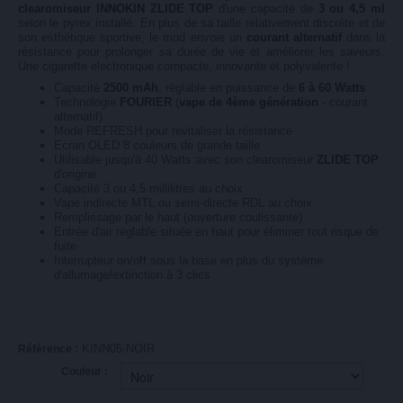
clearomiseur INNOKIN ZLIDE TOP
d'une capacité de
3 ou 4,5 ml
selon le pyrex installé. En plus de sa taille relativement discrète et de
son esthétique sportive, le mod envoie un
courant alternatif
dans la
résistance pour prolonger sa durée de vie et améliorer les saveurs.
Une cigarette electronique compacte, innovante et polyvalente !
Capacité
2500 mAh
, réglable en puissance de
6 à 60 Watts
Technologie
FOURIER
(
vape de 4ème génération
- courant
alternatif)
Mode REFRESH pour revitaliser la résistance
Ecran OLED 8 couleurs de grande taille
Utilisable jusqu'à 40 Watts avec son clearomiseur
ZLIDE TOP
d'origine
Capacité 3 ou 4,5 millilitres au choix
Vape indirecte MTL ou semi-directe RDL au choix
Remplissage par le haut (ouverture coulissante)
Entrée d'air réglable située en haut pour éliminer tout risque de
fuite
Interrupteur on/off sous la base en plus du système
d'allumage/extinction à 3 clics
KINN05-NOIR
Référence :
Couleur :