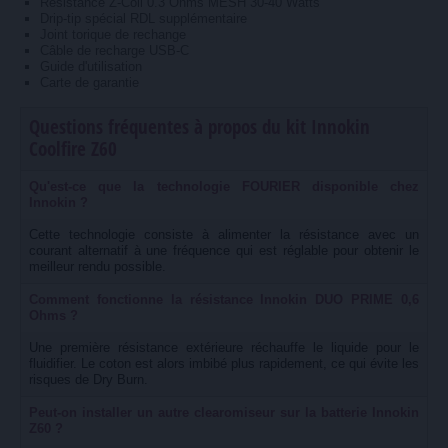
Résistance Z-Coil 0.3 Ohms MESH 30-40 Watts
Drip-tip spécial RDL supplémentaire
Joint torique de rechange
Câble de recharge USB-C
Guide d'utilisation
Carte de garantie
Questions fréquentes à propos du kit Innokin
Coolfire Z60
Qu'est-ce que la technologie FOURIER disponible chez
Innokin ?
Cette technologie consiste à alimenter la résistance avec un
courant alternatif à une fréquence qui est réglable pour obtenir le
meilleur rendu possible.
Comment fonctionne la résistance Innokin DUO PRIME 0,6
Ohms ?
Une première résistance extérieure réchauffe le liquide pour le
fluidifier. Le coton est alors imbibé plus rapidement, ce qui évite les
risques de Dry Burn.
Peut-on installer un autre clearomiseur sur la batterie Innokin
Z60 ?