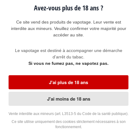
résistances J sont fournies : 0.6 Ohm (16 - 21 Watts) et 0.4 Ohm (13 -
28 Watts).
Avez-vous plus de 18 ans ?
Les cartouches J et JR peuvent contenir jusqu'à 5 millilitres de liquide.
Elles se remplissent via un orifice latéral sans besoin d'être
Ce site vend des produits de vapotage. Leur vente est
démontées, le tirage (airflow) est réglable grâce à un bouton
coulissant situé de l'autre côté de la cartouche.
interdite aux mineurs. Veuillez confirmer votre majorité pour
accéder au site.
Caractéristiques techniques du Kit pod Geekvape
DIGI PRO 5-40W 2000mAh 5ml
Le vapotage est destiné à accompagner une démarche
d'arrêt du tabac.
Marque
GEEKVAPE
Si vous ne fumez pas, ne vapotez pas.
Origine
Chine
Dimensions
103 x 32 x 24 mm
J'ai plus de 18 ans
Poids
97 grammes avec cartouche
J'ai moins de 18 ans
Capacité de la
2000 mAh - de quoi vaporiser ses 5 millilitres de
batterie
liquide
Déclenchement
automatique ou manuel
Vente interdite aux mineurs (art. L3513-5 du Code de la santé publique).
Ce site utilise uniquement des cookies strictement nécessaires à son
Ecran
TFT couleur 0,96 pouces
fonctionnement.
Réglage de la
automatique en fonction de la résistance