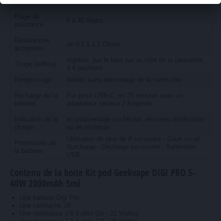
puissance
installée, modifiable manuellement
Plage de
5 à 40 Watts
puissance
Résistances
de 0.3 à 1.2 Ohms
acceptées
réglable, par le haut sur un côté de la cartouche,
Tirage (airflow)
à 4 positions
Remplissage
latéral, sans démontage de la cartouche
Recharge de la
Par prise USB-C, en 75 minutes avec un
batterie
adaptateur secteur 2 Ampères
Indication de la
en pourcentage sur l'écran, en cours d'utilisation
charge
ou de recharge
Utilisation de plus de 8 secondes - Court cicuit -
Protections de
Surcharge - Décharge excessive - Surtension
la batterie
USB
Contenu de la boite Kit pod Geekvape DIGI PRO 5-
40W 2000mAh 5ml
Une batterie Digi Pro
Une cartouche JR
Une résistance J 0.6 ohm (16 - 21 Watts)