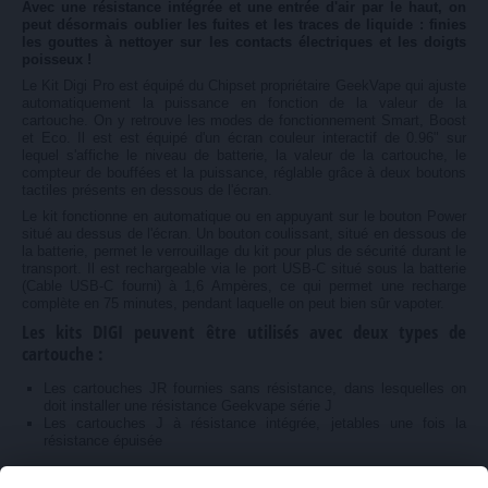
Avec une résistance intégrée et une entrée d'air par le haut, on
peut désormais oublier les fuites et les traces de liquide : finies
les gouttes à nettoyer sur les contacts électriques et les doigts
poisseux !
Le Kit Digi Pro est équipé du Chipset propriétaire GeekVape qui ajuste
automatiquement la puissance en fonction de la valeur de la
cartouche. On y retrouve les modes de fonctionnement Smart, Boost
et Eco. Il est est équipé d'un écran couleur interactif de 0.96" sur
lequel s'affiche le niveau de batterie, la valeur de la cartouche, le
compteur de bouffées et la puissance, réglable grâce à deux boutons
tactiles présents en dessous de l'écran.
Le kit fonctionne en automatique ou en appuyant sur le bouton Power
situé au dessus de l'écran. Un bouton coulissant, situé en dessous de
la batterie, permet le verrouillage du kit pour plus de sécurité durant le
transport. Il est rechargeable via le port USB-C situé sous la batterie
(Cable USB-C fourni) à 1,6 Ampères, ce qui permet une recharge
complète en 75 minutes, pendant laquelle on peut bien sûr vapoter.
Les kits DIGI peuvent être utilisés avec deux types de
cartouche :
Les cartouches JR fournies sans résistance, dans lesquelles on
doit installer une résistance Geekvape série J
Les cartouches J à résistance intégrée, jetables une fois la
résistance épuisée
Le kit est fourni avec une cartouche JR GeekVape et deux