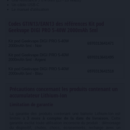
Une résistance J 0.4 ohm (23 - 28 Watts)
Un câble USB-C
Le manuel d'utilisation
Codes GTIN13/EAN13 des références Kit pod
Geekvape DIGI PRO 5-40W 2000mAh 5ml
Kit pod Geekvape DIGI PRO 5-40W
6970313641471
2000mAh 5ml - Noir
Kit pod Geekvape DIGI PRO 5-40W
6970313641495
2000mAh 5ml - Argent
Kit pod Geekvape DIGI PRO 5-40W
6970313641518
2000mAh 5ml - Bleu
Précautions concernant les produits contenant un
accumulateur Lithium-Ion
Limitation de garantie
La garantie des produits contenant une batterie Lithium-Ion est
limitée à
3 mois à compter de la date de livraison.
Cette
garantie exclut toute utilisation incorrecte du produit : démontage
du dispositif, chutes, chocs, écrasements, recharge avec un