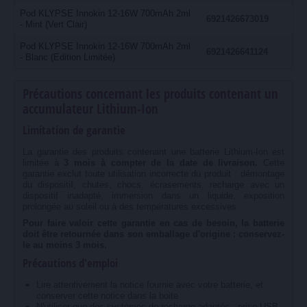
Pod KLYPSE Innokin 12-16W 700mAh 2ml
6921426673019
- Mint (Vert Clair)
Pod KLYPSE Innokin 12-16W 700mAh 2ml
6921426641124
- Blanc (Edition Limitée)
Précautions concernant les produits contenant un
accumulateur Lithium-Ion
Limitation de garantie
La garantie des produits contenant une batterie Lithium-Ion est
limitée à
3 mois à compter de la date de livraison.
Cette
garantie exclut toute utilisation incorrecte du produit : démontage
du dispositif, chutes, chocs, écrasements, recharge avec un
dispositif inadapté, immersion dans un liquide, exposition
prolongée au soleil ou à des températures excessives.
Pour faire valoir cette garantie en cas de besoin, la batterie
doit être retournée dans son emballage d'origine : conservez-
le au moins 3 mois.
Précautions d'emploi
Lire attentivement la notice fournie avec votre batterie, et
conserver cette notice dans la boite
N'utiliser que des systèmes de recharge adaptés : prise USB