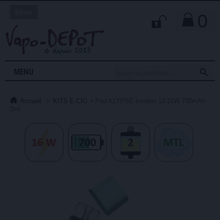
Retour
0

MENU
Accueil
>
KITS E-CIG
>
Pod KLYPSE Innokin 12-16W 700mAh
2ml