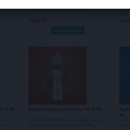
la menthe
Saveur bonbon fruits rouges avec effet frais !
La rég
Les vapoteurs adeptes de ce produit...
légère
les...
19,90 €
19,9
Ajouter au panier
50-70 ML
Roykin Virginia grand flacon 50-70 ML
Royki
ML
 la
Le Roykin VIRGINIA est un e-liquide classic
Une s
 en un...
blond aromatique corsé, twisté par des...
et raf