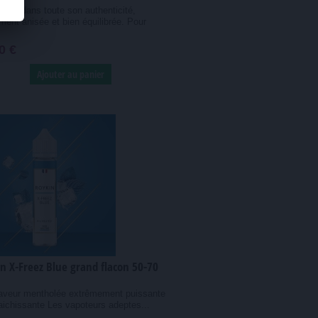
lisse dans toute son authenticité,
ment anisée et bien équilibrée. Pour
0 €
Ajouter au panier
n X-Freez Blue grand flacon 50-70
aveur mentholée extrêmement puissante
raichissante Les vapoteurs adeptes...