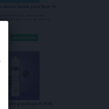
n Menthe Glaciale grand flacon 50-
L
enthe blanche au coeur sucrée,
ée et forte sans excès de fraîcheur.
0 €
Ajouter au panier
.
n Réglisse grand flacon 50-70 ML