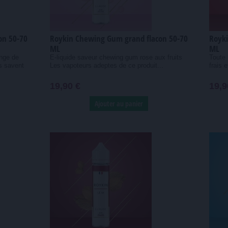
on 50-70
Roykin Chewing Gum grand flacon 50-70
Royki
ML
ML
nge de
E-liquide saveur chewing gum rose aux fruits
Toute 
s savent
Les vapoteurs adeptes de ce produit...
frais 
19,90 €
19,9
Ajouter au panier