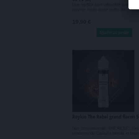
Une myrtille bien rafraichie avec de 
poivrée, toute droite sortie du...
19,90 €
Ajouter au panier
Roykin The Rebel grand flacon 
Non conventionnel, THE REBEL c'est
rencontre de Classics blonds et bruns