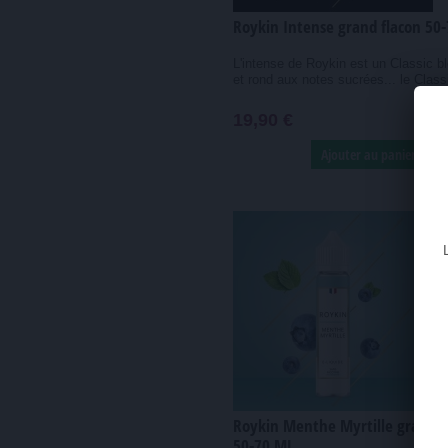
Roykin Intense grand flacon 50
L'intense de Roykin est un Classic bl
et rond aux notes sucrées... le Classi
19,90 €
Ajouter au panier
Roykin Menthe Myrtille grand f
50-70 ML