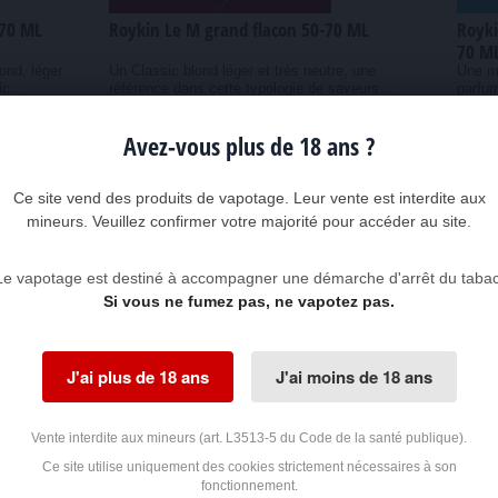
-70 ML
Roykin Le M grand flacon 50-70 ML
Royki
70 M
ond, léger
Un Classic blond léger et très neutre, une
Une m
c...
référence dans cette typologie de saveurs....
parfum
Les...
19,90 €
19,9
Avez-vous plus de 18 ans ?
Ajouter au panier
Ce site vend des produits de vapotage. Leur vente est interdite aux
mineurs. Veuillez confirmer votre majorité pour accéder au site.
Le vapotage est destiné à accompagner une démarche d'arrêt du tabac
Si vous ne fumez pas, ne vapotez pas.
J'ai plus de 18 ans
J'ai moins de 18 ans
Vente interdite aux mineurs (art. L3513-5 du Code de la santé publique).
Ce site utilise uniquement des cookies strictement nécessaires à son
lacon
Roykin Red Fresh grand flacon 50-70 ML
Royki
fonctionnement.