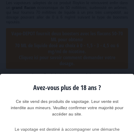
Les vapoteurs adeptes de ce produit Roykin le retrouvent enfin dans
un
grand flacon
économique de 50 millilitres, surboosté en arômes,
qui leur fournira 70 milliltres de liquide à un prix très compétitif, au
dosage pouvant aller de 0 à 6 mg/ml suivant le type de boosters
rajoutés.
Vapo-DEPOT fournit deux boosters avec les flacons 50-70
ML pour obtenir
70 ML de liquide dosé au choix à 0 - 1,5 - 3 - 4,5 ou 6
mg/ml de nicotine.
Cliquez ici pour savoir comment demander votre
dosage.
Avec son volume final de 70 ML ce produit revient à
2,84 €
les 10 ML
Avez-vous plus de 18 ans ?
1GROY12
Référence :
Ce site vend des produits de vapotage. Leur vente est
interdite aux mineurs. Veuillez confirmer votre majorité pour
7
pièces disponibles
accéder au site.
Quantité
Le vapotage est destiné à accompagner une démarche