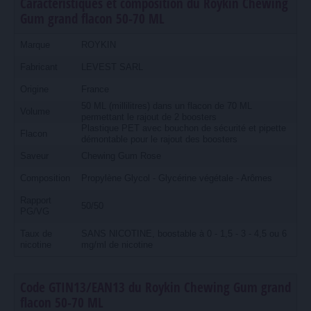
Caractéristiques et composition du Roykin Chewing
Gum grand flacon 50-70 ML
Marque
ROYKIN
Fabricant
LEVEST SARL
Origine
France
50 ML (millilitres) dans un flacon de 70 ML
Volume
permettant le rajout de 2 boosters
Plastique PET avec bouchon de sécurité et pipette
Flacon
démontable pour le rajout des boosters
Saveur
Chewing Gum Rose
Composition
Propylène Glycol - Glycérine végétale - Arômes
Rapport
50/50
PG/VG
Taux de
SANS NICOTINE, boostable à 0 - 1,5 - 3 - 4,5 ou 6
nicotine
mg/ml de nicotine
Code GTIN13/EAN13 du Roykin Chewing Gum grand
flacon 50-70 ML