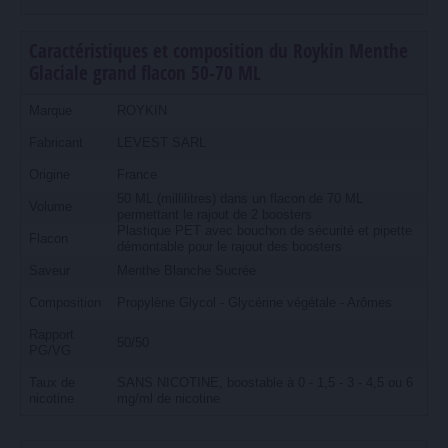
Caractéristiques et composition du Roykin Menthe
Glaciale grand flacon 50-70 ML
Marque
ROYKIN
Fabricant
LEVEST SARL
Origine
France
50 ML (millilitres) dans un flacon de 70 ML
Volume
permettant le rajout de 2 boosters
Plastique PET avec bouchon de sécurité et pipette
Flacon
démontable pour le rajout des boosters
Saveur
Menthe Blanche Sucrée
Composition
Propylène Glycol - Glycérine végétale - Arômes
Rapport
50/50
PG/VG
Taux de
SANS NICOTINE, boostable à 0 - 1,5 - 3 - 4,5 ou 6
nicotine
mg/ml de nicotine