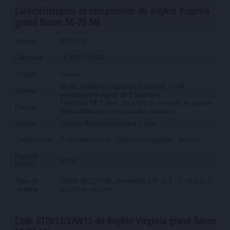
Caractéristiques et composition du Roykin Virginia
grand flacon 50-70 ML
Marque
ROYKIN
Fabricant
LEVEST SARL
Origine
France
50 ML (millilitres) dans un flacon de 70 ML
Volume
permettant le rajout de 2 boosters
Plastique PET avec bouchon de sécurité et pipette
Flacon
démontable pour le rajout des boosters
Saveur
Classic Blond Aromatique Corsé
Composition
Propylène Glycol - Glycérine végétale - Arômes
Rapport
50/50
PG/VG
Taux de
SANS NICOTINE, boostable à 0 - 1,5 - 3 - 4,5 ou 6
nicotine
mg/ml de nicotine
Code GTIN13/EAN13 du Roykin Virginia grand flacon