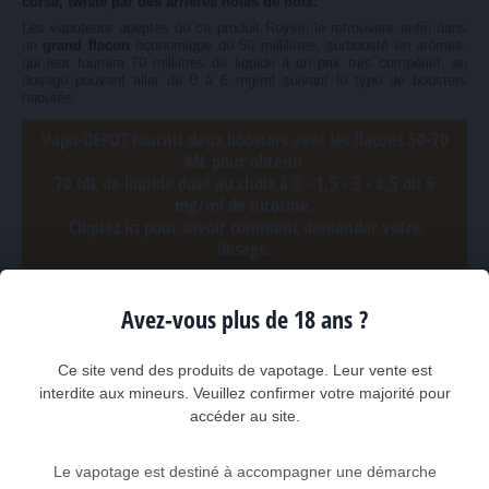
corsé, twisté par des arrières notes de noix.
Les vapoteurs adeptes de ce produit Roykin le retrouvent enfin dans
un
grand flacon
économique de 50 millilitres, surboosté en arômes,
qui leur fournira 70 milliltres de liquide à un prix très compétitif, au
dosage pouvant aller de 0 à 6 mg/ml suivant le type de boosters
rajoutés.
Vapo-DEPOT fournit deux boosters avec les flacons 50-70
ML pour obtenir
70 ML de liquide dosé au choix à 0 - 1,5 - 3 - 4,5 ou 6
mg/ml de nicotine.
Cliquez ici pour savoir comment demander votre
dosage.
Avec son volume final de 70 ML ce produit revient à
2,84 €
les 10 ML
Avez-vous plus de 18 ans ?
Ce site vend des produits de vapotage. Leur vente est
1GROY03
Référence :
interdite aux mineurs. Veuillez confirmer votre majorité pour
accéder au site.
3
pièces disponibles
Le vapotage est destiné à accompagner une démarche
Quantité