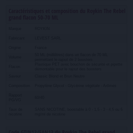
Caractéristiques et composition du Roykin The Rebel
grand flacon 50-70 ML
Marque
ROYKIN
Fabricant
LEVEST SARL
Origine
France
50 ML (millilitres) dans un flacon de 70 ML
Volume
permettant le rajout de 2 boosters
Plastique PET avec bouchon de sécurité et pipette
Flacon
démontable pour le rajout des boosters
Saveur
Classic Blond et Brun Neutre
Composition
Propylène Glycol - Glycérine végétale - Arômes
Rapport
60/40
PG/VG
Taux de
SANS NICOTINE, boostable à 0 - 1,5 - 3 - 4,5 ou 6
nicotine
mg/ml de nicotine
Code GTIN13/EAN13 du Roykin The Rebel grand