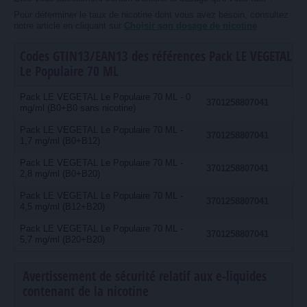
Pour déterminer le taux de nicotine dont vous avez besoin, consultez
notre article en cliquant sur
Choisir son dosage de nicotine
Codes GTIN13/EAN13 des références Pack LE VEGETAL
Le Populaire 70 ML
Pack LE VEGETAL Le Populaire 70 ML - 0
3701258807041
mg/ml (B0+B0 sans nicotine)
Pack LE VEGETAL Le Populaire 70 ML -
3701258807041
1,7 mg/ml (B0+B12)
Pack LE VEGETAL Le Populaire 70 ML -
3701258807041
2,8 mg/ml (B0+B20)
Pack LE VEGETAL Le Populaire 70 ML -
3701258807041
4,5 mg/ml (B12+B20)
Pack LE VEGETAL Le Populaire 70 ML -
3701258807041
5,7 mg/ml (B20+B20)
Avertissement de sécurité relatif aux e-liquides
contenant de la nicotine