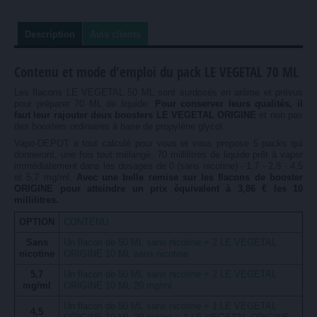
Description
Avis clients
Contenu et mode d'emploi du pack LE VEGETAL 70 ML
Les flacons LE VEGETAL 50 ML sont surdosés en arôme et prévus
pour préparer 70 ML de liquide.
Pour conserver leurs qualités, il
faut leur rajouter deux boosters LE VEGETAL ORIGINE
et non pas
des boosters ordinaires à base de propylène glycol.
Vapo-DEPOT a tout calculé pour vous et vous propose 5 packs qui
donneront, une fois tout mélangé, 70 millilitres de liquide prêt à vaper
immédiatement dans les dosages de 0 (sans nicotine) - 1,7 - 2,8 - 4,5
et 5,7 mg/ml.
Avec une belle remise sur les flacons de booster
ORIGINE pour atteindre un prix équivalent à 3,86 € les 10
millilitres.
OPTION
CONTENU
Sans
Un flacon de 50 ML sans nicotine + 2 LE VEGETAL
nicotine
ORIGINE 10 ML sans nicotine
5,7
Un flacon de 50 ML sans nicotine + 2 LE VEGETAL
mg/ml
ORIGINE 10 ML 20 mg/ml
Un flacon de 50 ML sans nicotine + 1 LE VEGETAL
4,5