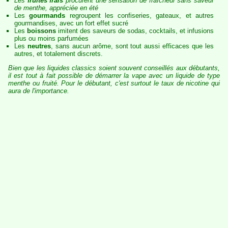
Les
fruités frais
procurent une sensation de fraîcheur sans saveur
de menthe, appréciée en été
Les
gourmands
regroupent les confiseries, gateaux, et autres
gourmandises, avec un fort effet sucré
Les
boissons
imitent des saveurs de sodas, cocktails, et infusions
plus ou moins parfumées
Les
neutres
, sans aucun arôme, sont tout aussi efficaces que les
autres, et totalement discrets.
Bien que les liquides classics soient souvent conseillés aux débutants,
il est tout à fait possible de démarrer la vape avec un liquide de type
menthe ou fruité. Pour le débutant, c'est surtout le taux de nicotine qui
aura de l'importance.