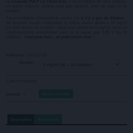
Le
e-liquide PULP Le Citron Fizz
, c’est le bonbon de notre enfance,
un arôme vraiment acidulé mais pas agressif, plein de peps et de
mordant.
Aucun problème d'intensité de saveur car
il n'y a pas de dilution
:
les boosters fournis contiennent la même saveur dosée à 18 mg/ml
(un pour obtenir du 3 mg/ml - deux pour obtenir du 6 mg/ml). Avec ce
conditionnement économique vous ne le payez que 3,80 € les 10
millilitres :
c'est juste bon... et juste moins cher !
GPUL11-03
Référence :
Nicotine :
1
pièce disponible
Quantité
Description
Avis clients