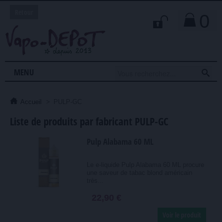
Retour
0

MENU
Accueil
>
PULP-GC
Liste de produits par fabricant PULP-GC
Pulp Alabama 60 ML
Le e-liquide Pulp Alabama 60 ML procure
une saveur de tabac blond américain
très...
22,90 €
Voir le produit