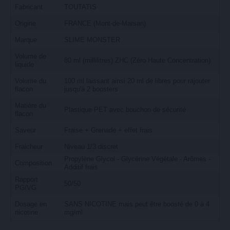
Fabricant
TOUTATIS
Origine
FRANCE (Mont-de-Marsan)
Marque
SLIME MONSTER
Volume de
80 ml (millilitres) ZHC (Zéro Haute Concentration)
liquide
Volume du
100 ml laissant ainsi 20 ml de libres pour rajouter
flacon
jusqu'à 2 boosters
Matière du
Plastique PET avec bouchon de sécurité
flacon
Saveur
Fraise + Grenade + effet frais
Fraicheur
Niveau 1/3 discret
Propylène Glycol - Glycérine Végétale - Arômes -
Composition
Additif frais
Rapport
50/50
PG/VG
Dosage en
SANS NICOTINE mais peut être boosté de 0 à 4
nicotine
mg/ml