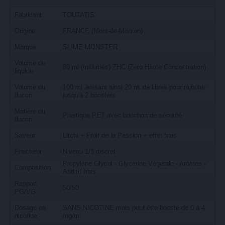
Fabricant
TOUTATIS
Origine
FRANCE (Mont-de-Marsan)
Marque
SLIME MONSTER
Volume de
80 ml (millilitres) ZHC (Zéro Haute Concentration)
liquide
Volume du
100 ml laissant ainsi 20 ml de libres pour rajouter
flacon
jusqu'à 2 boosters
Matière du
Plastique PET avec bouchon de sécurité
flacon
Saveur
Litchi + Fruit de la Passion + effet frais
Fraicheur
Niveau 1/3 discret
Propylène Glycol - Glycérine Végétale - Arômes -
Composition
Additif frais
Rapport
50/50
PG/VG
Dosage en
SANS NICOTINE mais peut être boosté de 0 à 4
nicotine
mg/ml