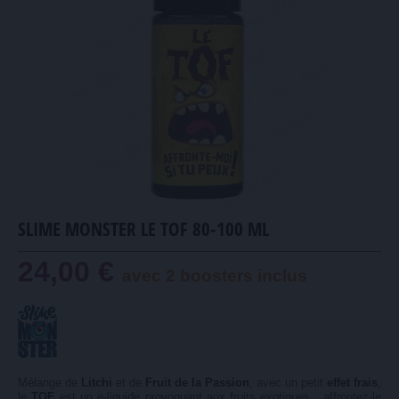
SLIME MONSTER LE TOF 80-100 ML
24,00 €
avec 2 boosters inclus
Mélange de
Litchi
et de
Fruit de la Passion
, avec un petit
effet frais
,
le
TOF
est un e-liquide provoquant aux fruits exotiques : affrontez-le