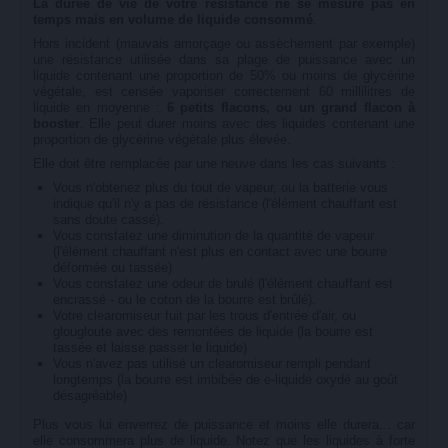
La durée de vie de votre résistance ne se mesure pas en
temps mais en volume de liquide consommé
.
Hors incident (mauvais amorçage ou assèchement par exemple)
une résistance utilisée dans sa plage de puissance avec un
liquide contenant une proportion de 50% ou moins de glycérine
végétale, est censée vaporiser correctement 60 millilitres de
liquide en moyenne :
6 petits flacons, ou un grand flacon à
booster
. Elle peut durer moins avec des liquides contenant une
proportion de glycérine végétale plus élevée.
Elle doit être remplacée par une neuve dans les cas suivants :
Vous n'obtenez plus du tout de vapeur, ou la batterie vous
indique qu'il n'y a pas de résistance (l'élément chauffant est
sans doute cassé).
Vous constatez une diminution de la quantité de vapeur
(l'élément chauffant n'est plus en contact avec une bourre
déformée ou tassée)
Vous constatez une odeur de brulé (l'élément chauffant est
encrassé - ou le coton de la bourre est brûlé).
Votre clearomiseur fuit par les trous d'entrée d'air, ou
glougloute avec des remontées de liquide (la bourre est
tassée et laisse passer le liquide)
Vous n'avez pas utilisé un clearomiseur rempli pendant
longtemps (la bourre est imbibée de e-liquide oxydé au goût
désagréable)
Plus vous lui enverrez de puissance et moins elle durera... car
elle consommera plus de liquide. Notez que les liquides à forte