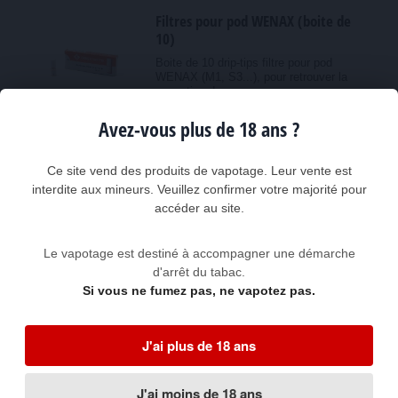
Filtres pour pod WENAX (boite de
10)
Boite de 10 drip-tips filtre pour pod
WENAX (M1, S3...), pour retrouver la
sensation du...
3,00 €
Avez-vous plus de 18 ans ?
Ajouter au panier
Ce site vend des produits de vapotage. Leur vente est
interdite aux mineurs. Veuillez confirmer votre majorité pour
Kit pod Geekvape DIGI PRO 5-40W
accéder au site.
2000mAh 5ml
Le Geekvape DIGI PRO apparaît début
Le vapotage est destiné à accompagner une démarche
2025 avec une grande innovation : les
cartouches J...
d'arrêt du tabac.
Si vous ne fumez pas, ne vapotez pas.
45,00 €
Voir le produit
J'ai plus de 18 ans
Pod Geekvape AEGIS BOOST 2 5 ML
J'ai moins de 18 ans