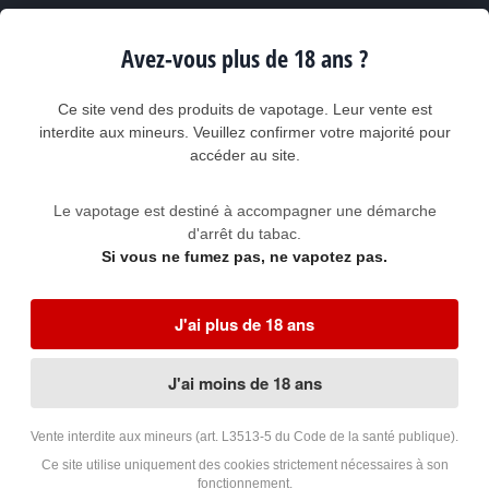
Description
Avis clients
Avez-vous plus de 18 ans ?
Caractéristiques du e-liquide PULP Cerise Glacée
Ce site vend des produits de vapotage. Leur vente est
Marque et gamme :
PULP Classique 70/30
interdite aux mineurs. Veuillez confirmer votre majorité pour
Fabricant : SUNNY SMOKER
accéder au site.
Origine : France
Volume : 10 ml
Contenance du flacon : 10 ml
Flacon en plastique PET (
Polyéthylène Téréphtalate)
avec
Le vapotage est destiné à accompagner une démarche
bouchon de sécurité enfant ISO 8317
d'arrêt du tabac.
Composition du liquide : Propylène Glycol (<70%) - Glycérine
Si vous ne fumez pas, ne vapotez pas.
Végétale (<30%) - Arômes alimentaires - Nicotine qualité
pharmaceutique
Dosage de nicotine : 0, 3, 6, 12 ou 18 mg/ml (milligrammes par
millilitre) suivant option
J'ai plus de 18 ans
Codes GTIN13/EAN13 des références Pulp Cerise
J'ai moins de 18 ans
Glacée
Pulp Cerise Glacée - 0 mg/ml
3666528032427
Vente interdite aux mineurs (art. L3513-5 du Code de la santé publique).
Ce site utilise uniquement des cookies strictement nécessaires à son
Pulp Cerise Glacée - 3 mg/ml
3666528032397
fonctionnement.