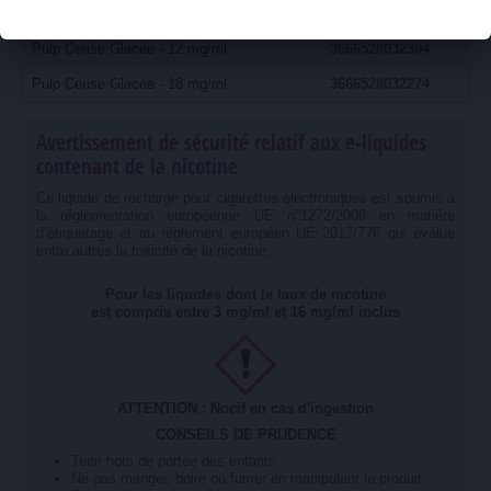
Pulp Cerise Glacée - 6 mg/ml
3666528032366
Pulp Cerise Glacée - 12 mg/ml
3666528032304
Pulp Cerise Glacée - 18 mg/ml
3666528032274
Avertissement de sécurité relatif aux e-liquides
contenant de la nicotine
Ce liquide de recharge pour cigarettes électroniques est soumis à
la réglementation européenne UE n°1272/2008 en matière
d’étiquetage et au règlement européen UE 2017/776 qui évalue
entre autres la toxicité de la nicotine.
Pour les liquides dont le taux de nicotine
est compris entre 3 mg/ml et 16 mg/ml inclus
ATTENTION : Nocif en cas d'ingestion
CONSEILS DE PRUDENCE
Tenir hors de portée des enfants
Ne pas manger, boire ou fumer en manipulant le produit