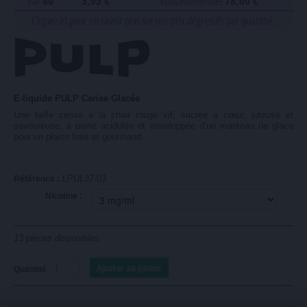
Par
40
3,95 €
Vous économisez
78,00 €
Cliquez ici pour en savoir plus sur nos prix dégressifs par quantité.
E-liquide PULP Cerise Glacée
Une belle cerise à la chair rouge vif, sucrée à cœur, juteuse et
savoureuse, à peine acidulée et enveloppée d’un manteau de glace
pour un plaisir frais et gourmand.
LPUL37-03
Référence :
Nicotine :
13
pièces disponibles
Quantité