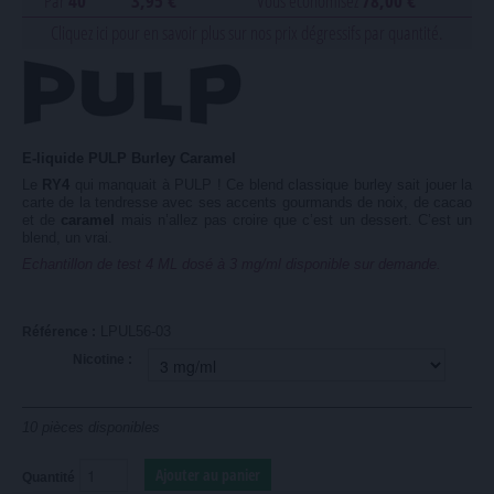
Par
40
3,95 €
Vous économisez
78,00 €
Cliquez ici pour en savoir plus sur nos prix dégressifs par quantité.
E-liquide PULP Burley Caramel
Le
RY4
qui manquait à PULP ! Ce blend classique burley sait jouer la
carte de la tendresse avec ses accents gourmands de noix, de cacao
et de
caramel
mais n’allez pas croire que c’est un dessert. C’est un
blend, un vrai.
Echantillon de test 4 ML dosé à 3 mg/ml disponible sur demande.
LPUL56-03
Référence :
Nicotine :
10
pièces disponibles
Quantité