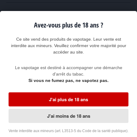
Description
Avis clients
Avez-vous plus de 18 ans ?
Caractéristiques du e-liquide PULP Burley Caramel
Ce site vend des produits de vapotage. Leur vente est
interdite aux mineurs. Veuillez confirmer votre majorité pour
Marque et gamme :
PULP Classique 70/30
-
Information sur les
e-liquides PULP
accéder au site.
Fabricant : SUNNY SMOKER
Origine : France
Volume : 10 ml
Le vapotage est destiné à accompagner une démarche
Contenance du flacon : 10 ml
d'arrêt du tabac.
Flacon en plastique PET (
Polyéthylène Téréphtalate)
avec
Si vous ne fumez pas, ne vapotez pas.
bouchon de sécurité enfant ISO 8317
Composition du liquide : Propylène Glycol (<70%) - Glycérine
Végétale (<30%) - Arômes alimentaires - Nicotine qualité
pharmaceutique
J'ai plus de 18 ans
Dosage de nicotine : 0, 3, 6, 12 ou 18 mg/ml (milligrammes par
millilitre) suivant option
J'ai moins de 18 ans
Codes GTIN13/EAN13 des références Pulp Burley
Caramel
Vente interdite aux mineurs (art. L3513-5 du Code de la santé publique).