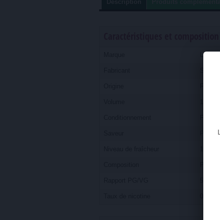
Description
Produits complémenta
Caractéristiques et compositio
Marque
Le Po
Fabricant
SUNN
Origine
FRAN
Volume
10 ml (m
Conditionnement
Flacon
Saveur
Pastèq
Niveau de fraîcheur
1/3 (di
Composition
Propylè
Rapport PG/VG
50/50
Taux de nicotine
0 (sans