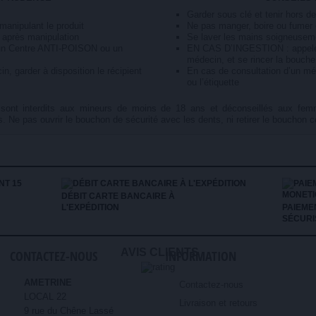
Garder sous clé et tenir hors d
anipulant le produit
Ne pas manger, boire ou fumer 
 après manipulation
Se laver les mains soigneusem
n Centre ANTI-POISON ou un
EN CAS D’INGESTION : appele
médecin, et se rincer la bouche
, garder à disposition le récipient
En cas de consultation d’un méd
ou l’étiquette
e sont interdits aux mineurs de moins de 18 ans et déconseillés aux fem
. Ne pas ouvrir le bouchon de sécurité avec les dents, ni retirer le bouchon 
DÉBIT CARTE BANCAIRE À
L'EXPÉDITION
PAIEME
SÉCURI
AVIS CLIENTS
CONTACTEZ-NOUS
INFORMATION
AMETRINE
Contactez-nous
LOCAL 22
Livraison et retours
9 rue du Chêne Lassé