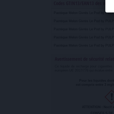
Codes GTIN13/EAN13 des référe
Pastèque Melon Givrés Le Pod by PULP 
Pastèque Melon Givrés Le Pod by PULP 1
Pastèque Melon Givrés Le Pod by PULP 1
Pastèque Melon Givrés Le Pod by PULP 1
Pastèque Melon Givrés Le Pod by PULP 1
Avertissement de sécurité relat
Ce liquide de recharge pour cigarette
européen UE 2017/776 qui évalue entre au
Pour les liquides dont
est compris entre 3 mg/
ATTENTION : Nocif e
CONSEILS DE