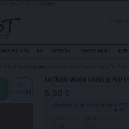
avour Power, Savourea, Alfaliquid...
Bienvenue
I
ANDS FLACONS
DIY
BATTERIES
CLEAROMISEURS
DIVER
 by PULP (sels de nicotine)
>
Pastèque Melon Givrés Le Pod by PULP 10 
PASTÈQUE MELON GIVRÉS LE POD BY
5,90 €
Pastèque Melon Givrés Le Pod by PULP 
quantit
Par
5
4,90 €
Par
10
4,50 €