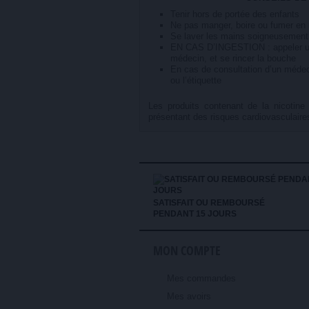
Tenir hors de portée des enfants
Ne pas manger, boire ou fumer en m
Se laver les mains soigneusement
EN CAS D’INGESTION : appeler u
médecin, et se rincer la bouche
En cas de consultation d’un médecin
ou l’étiquette
Les produits contenant de la nicotin
présentant des risques cardiovasculaires
SATISFAIT OU REMBOURSÉ
PENDANT 15 JOURS
MON COMPTE
Mes commandes
Mes avoirs