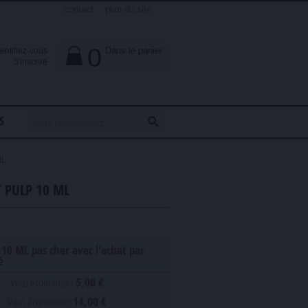
contact
plan du site
0
Dans le panier
dentifiez-vous

S'inscrire
S
ML
 PULP 10 ML
10 ML pas cher avec l'achat par
é
Vous économisez
5,00 €
Vous économisez
14,00 €