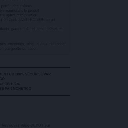
e portée des enfants
en manipulant le produit
ent après manipulation
r un Centre ANTI-POISON ou un
ecin, garder à disposition le récipient
mes enceintes, ainsi qu’aux personnes
compte-goutte du flacon.
NT CB 100%
SÉ PAR MONETICO
Retrouvez Vapo-DEPOT sur