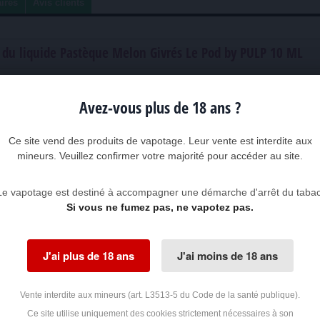
ires
Avis clients
n du liquide Pastèque Melon Givrés Le Pod by PULP 10 ML
d by PULP
Avez-vous plus de 18 ans ?
Y SMOKER
CE
Ce site vend des produits de vapotage. Leur vente est interdite aux
illilitres)
mineurs. Veuillez confirmer votre majorité pour accéder au site.
 en plastique PET1 recyclé avec bouchon de sécurité enfant + boite carton
Le vapotage est destiné à accompagner une démarche d'arrêt du tabac
ue + Melon + Effet frais
Si vous ne fumez pas, ne vapotez pas.
scret)
ne Glycol - Glycérine végétale - Arômes - Sel de Nicotine selon option
J'ai plus de 18 ans
J'ai moins de 18 ans
 nicotine), 5, 10, 15 ou 20 mg/ml (milligrammes par millilitre) selon option
Vente interdite aux mineurs (art. L3513-5 du Code de la santé publique).
Ce site utilise uniquement des cookies strictement nécessaires à son