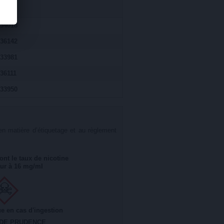
34018
36142
33981
36111
33950
n matière d’étiquetage et au règlement
ont le taux de nicotine
eur à 16 mg/ml
 en cas d'ingestion
 DE PRUDENCE