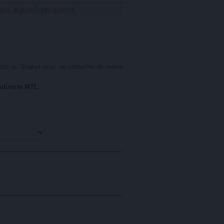
 prix dégressifs par quantité.
twisté au Shaker avec un smoothie de melon
ndirecte MTL
.