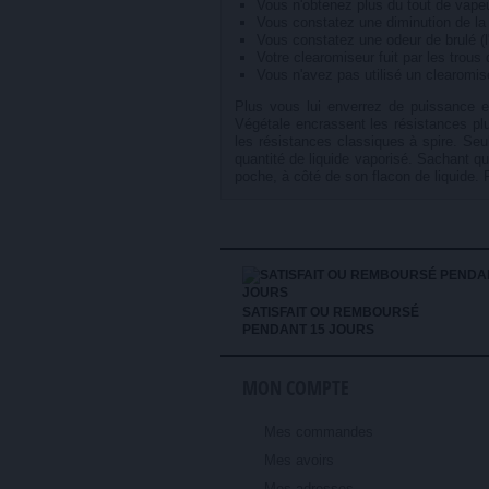
Vous n'obtenez plus du tout de vapeur
Vous constatez une diminution de la 
Vous constatez une odeur de brulé (l'
Votre clearomiseur fuit par les trous 
Vous n'avez pas utilisé un clearomis
Plus vous lui enverrez de puissance et
Végétale encrassent les résistances plu
les résistances classiques à spire. Seu
quantité de liquide vaporisé. Sachant qu
poche, à côté de son flacon de liquide. 
SATISFAIT OU REMBOURSÉ
PENDANT 15 JOURS
MON COMPTE
Mes commandes
Mes avoirs
Mes adresses