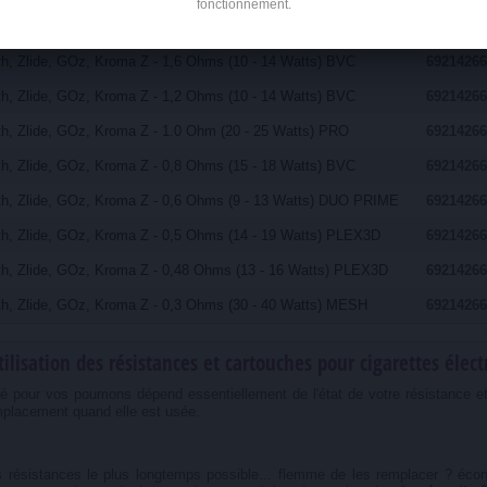
fonctionnement.
nces Résistances Z-COIL INNOKIN pour Zenith, Zlide, GOz, 
h, Zlide, GOz, Kroma Z - 1,6 Ohms (10 - 14 Watts) BVC
69214266
h, Zlide, GOz, Kroma Z - 1,2 Ohms (10 - 14 Watts) BVC
69214266
h, Zlide, GOz, Kroma Z - 1.0 Ohm (20 - 25 Watts) PRO
69214266
h, Zlide, GOz, Kroma Z - 0,8 Ohms (15 - 18 Watts) BVC
69214266
h, Zlide, GOz, Kroma Z - 0,6 Ohms (9 - 13 Watts) DUO PRIME
69214266
h, Zlide, GOz, Kroma Z - 0,5 Ohms (14 - 19 Watts) PLEX3D
69214266
h, Zlide, GOz, Kroma Z - 0,48 Ohms (13 - 16 Watts) PLEX3D
69214266
h, Zlide, GOz, Kroma Z - 0,3 Ohms (30 - 40 Watts) MESH
69214266
tilisation des résistances et cartouches pour cigarettes élec
té pour vos poumons dépend essentiellement de l'état de votre résistance et
mplacement quand elle est usée.
s résistances le plus longtemps possible... flemme de les remplacer ? éco