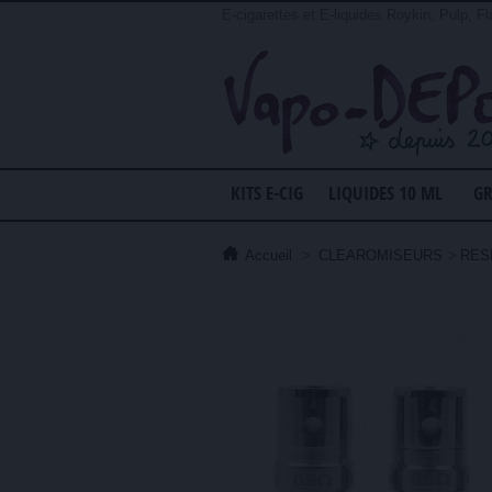
E-cigarettes et E-liquides Roykin, Pulp, Fl
KITS E-CIG
LIQUIDES 10 ML
GR
Accueil
>
CLEAROMISEURS
>
RESI