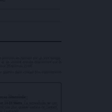
 pression en passant par un joint torique.
, et se vissent ensuite directement sur la
miseur ZENITH ou ZLIDE.
ux gouttes dans chaque trou d'ailmentation
ances déterminée :
et 14-19 Watts
. La technologie de ces
tent une plus grande surface de contact
lus longtemps.