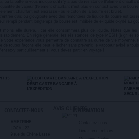
, ou la batterie vous indique qu'il n'y a pas de résistance (l'élément chauffan
quantité de vapeur (l'élément chauffant n'est plus en contact avec une bourr
élément chauffant est encrassé - ou le coton de la bourre est brûlé).
d'entrée d'air, ou glougloute avec des remontées de liquide (la bourre est tassé
eur rempli pendant longtemps (la bourre est imbibée de e-liquide oxydé au go
 moins elle durera... car elle consommera plus de liquide. Notez que les l
s rapidement. En règle générale, les résistances de type MESH (à grille) so
le votre expérience vous permettra de connaitre sa durée de vie moyenne, fo
e de toutes façons elle peut le lâcher sans prévenir, le vapoteur avisé a to
Pensez-y particulièrement si vous devez partir en voyage !
DÉBIT CARTE BANCAIRE À
L'EXPÉDITION
PAIEME
SÉCURI
AVIS CLIENTS
CONTACTEZ-NOUS
INFORMATION
AMETRINE
Contactez-nous
LOCAL 22
Livraison et retours
9 rue du Chêne Lassé
Mentions légales