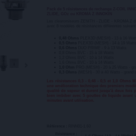
Pack de 5 résistances
de rechange
Z-COIL INNO
ZLIDE, GOz ou KROMA Z INNOKIN
Les clearomiseurs ZENITH - ZLIDE - KROMA Z du
avec 8 modèles de résistances différentes suivan
:
0,48 Ohms
PLEX3D (MESH) - 13 à 16 Wat
0,5 Ohms
PLEX3D (MESH) - 14 à 19 Watt
0,6 Ohms
DUO PRIME - 9 à 13 Watts
0,8 Ohms BVC - 15 à 18 Watts
1,2 Ohms BVC - 10 à 14 Watts
1,6 Ohms BVC - 10 à 14 Watts
1,0 Ohm
PRO (MESH) - 20 à 25 Watts - gran
0,3 Ohms
(MESH) - 30 à 40 Watts - grand d
Les résistances 0,3 - 0,48 - 0,5 et 1,0 Ohm
une amélioration technique des premiers modè
qualité de vapeur et durent jusqu'à deux fois
bien
imbiber avec 5 gouttes de liquide avant us
minutes avant utilisation.
RINN01-1.60
Référence :
Résistance :