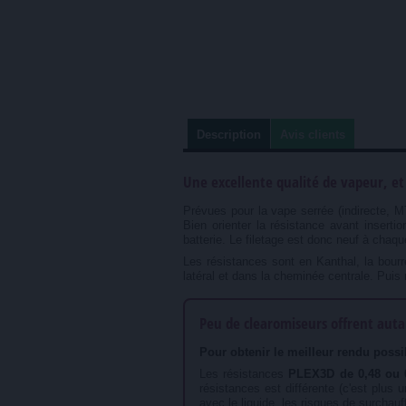
Description
Avis clients
Une excellente qualité de vapeur, et
Prévues pour la vape serrée (indirecte, M
Bien orienter la résistance avant inserti
batterie. Le filetage est donc neuf à cha
Les résistances sont en Kanthal, la bourr
latéral et dans la cheminée centrale. Puis r
Peu de clearomiseurs offrent auta
Pour obtenir le meilleur rendu poss
Les résistances
PLEX3D de 0,48 ou
résistances est différente (c'est plus
avec le liquide, les risques de surchauf