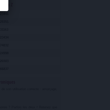
Kroma Z
23441
29351
31163
23434
74832
24998
26503
66837
troniques
 de son utilisation correcte : amorçage,
nomie ? Parfois les deux ! Retenez que