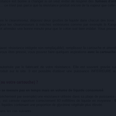
stance est bonne à changer si on veut éviter de respirer des
fumées d'ar
. ce n'est pas parce que la résistance produit
encore
de la vapeur que celle-
ns le clearomiseur, déposez deux gouttes de liquide dans chacun des trous 
re pour les clearomiseurs à mèches extérieures comme par exemple le Kanger
 et attendez une bonne minute pour que le coton soit bien imbibé. Vous pouve
r avec résistance intégrée non remplaçable), remplissez la cartouche et atte
 vous êtes pressé, vous pouvez faire quelques aspirations
avec la cartouche 
utorisée par le fabricant de votre résistance. Elle est souvent gravée su
roduit sur le site. Il est possible d'utiliser une puissance INFERIEURE a
(ou votre cartouche) ?
 ne se mesure pas en temps mais en volume de liquide consommé
.
èchement par exemple) une résistance utilisée dans sa plage de puissance a
 est censée vaporiser correctement 60 millilitres de liquide en moyenne :
 liquides contenant une proportion de glycérine végétale plus élevée.
dans les cas suivants :