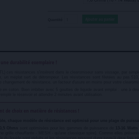
Quantité
 une durabilité exemplaire !
TL) ces résistances s'insèrent dans le clearomiseur sans vissage, par simple
on, un méplat sert de détrompeur. Les résistances sont filetées au pas 510
que changement de résistance, un facteur d'usure en moins pour votre clearo
e en coton. Bien imbiber avec 5 gouttes de liquide avant emploi : une à de
emplir le réservoir et attendre 2 minutes avant utilisation.
nt de choix en matière de résistances !
ible, chaque modèle de résistance est optimisé pour une plage de puiss
 0,5 Ohms
sont optimisées pour les gammes de puissance de
13-16 Watts 
 une grille chauffante - MESH - qu'une classique spire). Comme elles présen
fe du liquide sont réduits et les résistances peuvent durer jusqu'à deux fois p