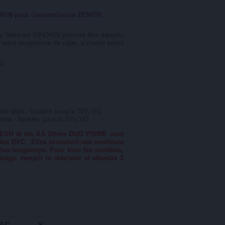
KIN pour clearomiseurs ZENITH,
 fabricant INNOKIN peuvent être équipés
t votre programme de vape, à choisir parmi
ts
s
d débit - liquides jusqu'à 70% VG
ébit - liquides jusqu'à 70% VG
s MESH et les 0,6 Ohms DUO PRIME sont
les BVC. Elles procurent une meilleure
 plus longtemps. Pour tous les modèles,
age, remplir le réservoir et attendre 2