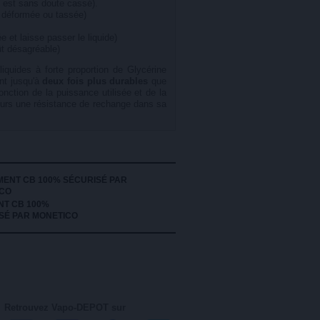
t est sans doute cassé).
e déformée ou tassée)
e et laisse passer le liquide)
ût désagréable)
iquides à forte proportion de Glycérine
nt jusqu'à
deux fois plus durables
que
nction de la puissance utilisée et de la
ujours une résistance de rechange dans sa
NT CB 100%
SÉ PAR MONETICO
Retrouvez Vapo-DEPOT sur