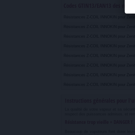
Codes GTIN13/EAN13 des référe
Résistances Z-COIL INNOKIN pour Zenit
Résistances Z-COIL INNOKIN pour Zenit
Résistances Z-COIL INNOKIN pour Zenit
Résistances Z-COIL INNOKIN pour Zenit
Résistances Z-COIL INNOKIN pour Zenit
Résistances Z-COIL INNOKIN pour Zenit
Résistances Z-COIL INNOKIN pour Zenit
Résistances Z-COIL INNOKIN pour Zenit
Instructions générales pour l'u
La qualité de votre vapeur et sa sécuri
respect des puissances admises, et re
Résistance trop vieille = DANGER !
Beaucoup de vapoteurs font durer leur