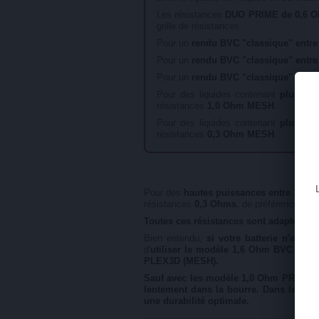
Les résistances
DUO PRIME de 0,6 
grille de résistances.
Pour un
rendu BVC "classique" entre 
Pour un
rendu BVC "classique" entre 
Pour un
rendu BVC "classique" entre 
Pour des liquides contenant
plus de 
résistances
1,0 Ohm MESH
.
Pour des liquides contenant
plus de 
résistances
0,3 Ohm MESH
.
Pour des
hautes puissances entre 30 et
résistances
0,3 Ohms
, de préférence da
Toutes ces résistances sont adaptées au
Bien entendu,
si votre batterie n'est 
d'
utiliser le modèle 1,6 Ohm BVC 10-14
PLEX3D (MESH).
Sauf avec les modèle 1,0 Ohm PRO et 0,
lentement dans la bourre. Dans le cas
une durabilité optimale.