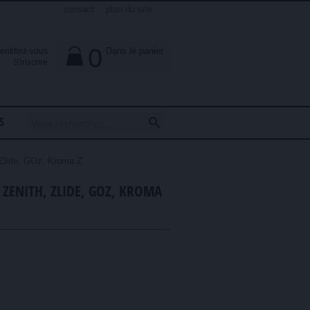
contact
plan du site
0
Dans le panier
dentifiez-vous

S'inscrire
S
Zlide, GOz, Kroma Z
 ZENITH, ZLIDE, GOZ, KROMA