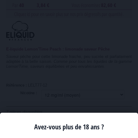
Par
40
3,84 €
Vous économisez
82,60 €
Cliquez ici pour en savoir plus sur nos prix dégressifs par quantité.
E-liquide Lemon'Time Peach : limonade saveur Pêche
Saveur pêche pour cette limonade fraiche, peu sucrée et parfaitement
adaptée à la belle saison.
Comme pour tous les liquides de la gamme
Lemon'Time, saveurs équilibrées et peu envahissantes.
LELT77-12
Référence :
Nicotine :
7
pièces disponibles
Avez-vous plus de 18 ans ?
Quantité