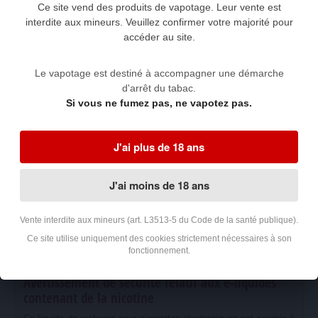
Ce site vend des produits de vapotage. Leur vente est
interdite aux mineurs. Veuillez confirmer votre majorité pour
Description
Avis clients
accéder au site.
Caractéristiques du produit :
Le vapotage est destiné à accompagner une démarche
d'arrêt du tabac.
Fabricant :
PHARM LUX
Si vous ne fumez pas, ne vapotez pas.
Origine :
FRANCE
Volume :
10 ml
(millilitres)
Conditionnement : Flacon en
PET
(polytéréphtalate d'éthylène)
avec
bouchon de sécurité enfant
J'ai plus de 18 ans
Composition :
propylène-glycol
(<50%) -
glycérine végétale
(<50%) -
arômes
-
nicotine
Dosage de nicotine :
0, 3, 6, 12 ou 18 mg/ml
(milligrammes par
J'ai moins de 18 ans
millilitre) selon option
Code GTIN13/EAN13 du Lemon'Time Peach
Vente interdite aux mineurs (art. L3513-5 du Code de la santé publique).
Ce site utilise uniquement des cookies strictement nécessaires à son
Lemon'Time Peach - 12 mg/ml (moyen)
3760202035336
fonctionnement.
Avertissement de sécurité relatif aux e-liquides
contenant de la nicotine