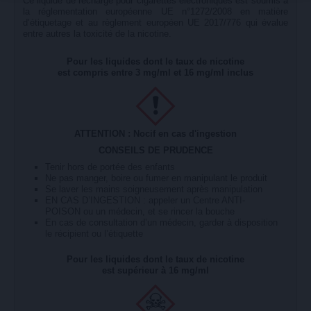
Ce liquide de recharge pour cigarettes électroniques est soumis à
la réglementation européenne UE n°1272/2008 en matière
d’étiquetage et au règlement européen UE 2017/776 qui évalue
entre autres la toxicité de la nicotine.
Pour les liquides dont le taux de nicotine
est compris entre 3 mg/ml et 16 mg/ml inclus
ATTENTION : Nocif en cas d'ingestion
CONSEILS DE PRUDENCE
Tenir hors de portée des enfants
Ne pas manger, boire ou fumer en manipulant le produit
Se laver les mains soigneusement après manipulation
EN CAS D’INGESTION : appeler un Centre ANTI-
POISON ou un médecin, et se rincer la bouche
En cas de consultation d’un médecin, garder à disposition
le récipient ou l’étiquette
Pour les liquides dont le taux de nicotine
est supérieur à 16 mg/ml