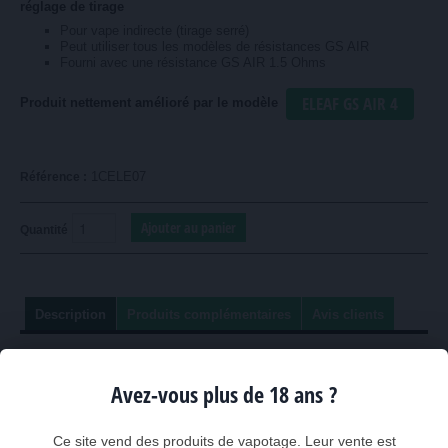
réglage de tirage
Pour vape indirecte (tirage serré)
Peut utiliser tous les modèles de résistances GS AIR
Fourni avec une résistance GS AIR 1.5 Ohms
ELEAF GS AIR 4
Produit nettement amélioré par le modèle
1CELE07
Référence :
Quantité
Description
Produits complémentaires
Avis clients
GS AIR-M, un clearomiseur simple et efficace
Avez-vous plus de 18 ans ?
Ce clearomiseur s'adapte à merveille sur les batteries ELEAF Istick
20 Watts, ELEAF Istick 30 Watts et ELEAF Istick TC 40 Watts. Les
orifices d'entrée de liquide sont suffisamment grands pour assurer une
Ce site vend des produits de vapotage. Leur vente est
bonne alimentation en liquide
, même avec des liquides contenant