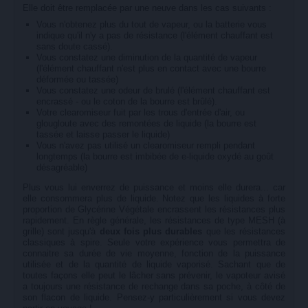
Elle doit être remplacée par une neuve dans les cas suivants :
Vous n'obtenez plus du tout de vapeur, ou la batterie vous
indique qu'il n'y a pas de résistance (l'élément chauffant est
sans doute cassé).
Vous constatez une diminution de la quantité de vapeur
(l'élément chauffant n'est plus en contact avec une bourre
déformée ou tassée)
Vous constatez une odeur de brulé (l'élément chauffant est
encrassé - ou le coton de la bourre est brûlé).
Votre clearomiseur fuit par les trous d'entrée d'air, ou
glougloute avec des remontées de liquide (la bourre est
tassée et laisse passer le liquide)
Vous n'avez pas utilisé un clearomiseur rempli pendant
longtemps (la bourre est imbibée de e-liquide oxydé au goût
désagréable)
Plus vous lui enverrez de puissance et moins elle durera... car
elle consommera plus de liquide. Notez que les liquides à forte
proportion de Glycérine Végétale encrassent les résistances plus
rapidement. En règle générale, les résistances de type MESH (à
grille) sont jusqu'à
deux fois plus durables
que les résistances
classiques à spire. Seule votre expérience vous permettra de
connaitre sa durée de vie moyenne, fonction de la puissance
utilisée et de la quantité de liquide vaporisé. Sachant que de
toutes façons elle peut le lâcher sans prévenir, le vapoteur avisé
a toujours une résistance de rechange dans sa poche, à côté de
son flacon de liquide. Pensez-y particulièrement si vous devez