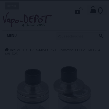
Retour
0

MENU
Accueil
>
CLEAROMISEURS
>
Clearomiseur ELEAF MELO 4
4ML D25