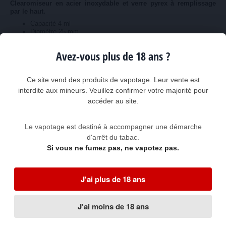
Clearomiseur en acier inoxydable et verre pyrex à remplissage
par le haut.
Capacité 4 ml
Diamètre 25 mm
Clearomiseur conçu essentiellement pour le TIRAGE DIRECT
Avez-vous plus de 18 ans ?
CELE02-ACIER
Référence :
Ce site vend des produits de vapotage. Leur vente est
interdite aux mineurs. Veuillez confirmer votre majorité pour
Couleur :
accéder au site.
Disponibilité :
Le vapotage est destiné à accompagner une démarche
EN COURS DE RÉAPPROVISIONNEMENT AVEC CES OPTIONS
d'arrêt du tabac.
MAIS RESTE DISPONIBLE AVEC D'AUTRES OPTIONS
(
1
pièce disponible )
Si vous ne fumez pas, ne vapotez pas.
Recevoir un mail quand disponible
J'ai plus de 18 ans
J'ai moins de 18 ans
Description
Produits complémentaires
Avis clients