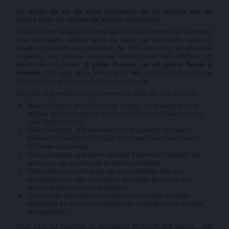
La durée de vie de votre résistance ne se mesure pas en
temps mais en volume de liquide consommé
.
Hors incident (mauvais amorçage ou assèchement par exemple)
une résistance utilisée dans sa plage de puissance avec un
liquide contenant une proportion de 50% ou moins de glycérine
végétale, est censée vaporiser correctement 60 millilitres de
liquide en moyenne :
6 petits flacons, ou un grand flacon à
booster
. Elle peut durer moins avec des liquides contenant une
proportion de glycérine végétale plus élevée.
Elle doit être remplacée par une neuve dans les cas suivants :
Vous n'obtenez plus du tout de vapeur, ou la batterie vous
indique qu'il n'y a pas de résistance (l'élément chauffant est
sans doute cassé).
Vous constatez une diminution de la quantité de vapeur
(l'élément chauffant n'est plus en contact avec une bourre
déformée ou tassée)
Vous constatez une odeur de brulé (l'élément chauffant est
encrassé - ou le coton de la bourre est brûlé).
Votre clearomiseur fuit par les trous d'entrée d'air, ou
glougloute avec des remontées de liquide (la bourre est
tassée et laisse passer le liquide)
Vous n'avez pas utilisé un clearomiseur rempli pendant
longtemps (la bourre est imbibée de e-liquide oxydé au goût
désagréable)
Plus vous lui enverrez de puissance et moins elle durera... car