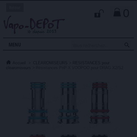
Retour
0

MENU
Accueil
>
CLEAROMISEURS
>
RESISTANCES pour
clearomiseurs
>
Résistances PnP X VOOPOO pour DRAG X2/S2