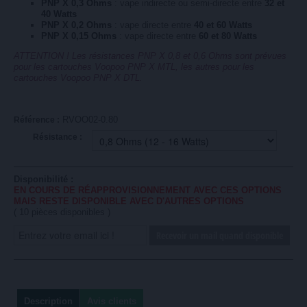
PNP X 0,3 Ohms
: vape indirecte ou semi-directe entre
32 et
40 Watts
PNP X 0,2 Ohms
: vape directe entre
40 et 60 Watts
PNP X 0,15 Ohms
: vape directe entre
60 et 80 Watts
ATTENTION ! Les résistances PNP X 0,8 et 0,6 Ohms sont prévues
pour les cartouches Voopoo PNP X MTL, les autres pour les
cartouches Voopoo PNP X DTL.
RVOO02-0.80
Référence :
Résistance :
Disponibilité :
EN COURS DE RÉAPPROVISIONNEMENT AVEC CES OPTIONS
MAIS RESTE DISPONIBLE AVEC D'AUTRES OPTIONS
(
10
pièces disponibles )
Recevoir un mail quand disponible
Description
Avis clients