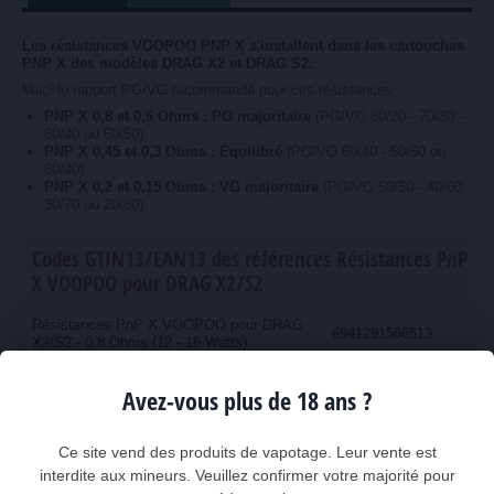
Les résistances VOOPOO PNP X s'installent dans les cartouches
PNP X des modèles DRAG X2 et DRAG S2.
Voici le rapport PG/VG recommandé pour ces résistances :
PNP X 0,8 et 0,6 Ohms : PG majoritaire
(PG/VG 80/20 - 70/30 -
60/40 ou 50/50)
PNP X 0,45 et 0,3 Ohms : Equilibré
(PG/VG 60/40 - 50/50 ou
60/40)
PNP X 0,2 et 0,15 Ohms : VG majoritaire
(PG/VG 50/50 - 40/60 -
30/70 ou 20/80)
Codes GTIN13/EAN13 des références Résistances PnP
X VOOPOO pour DRAG X2/S2
Résistances PnP X VOOPOO pour DRAG
6941291566513
X2/S2 - 0,8 Ohms (12 - 16 Watts)
Résistances PnP X VOOPOO pour DRAG
6941291553278
Avez-vous plus de 18 ans ?
X2/S2 - 0,6 Ohms (18 - 23 Watts)
Résistances PnP X VOOPOO pour DRAG
6941291553247
X2/S2 - 0,45 Ohms (25 - 30 Watts)
Ce site vend des produits de vapotage. Leur vente est
interdite aux mineurs. Veuillez confirmer votre majorité pour
Résistances PnP X VOOPOO pour DRAG
6941291573313