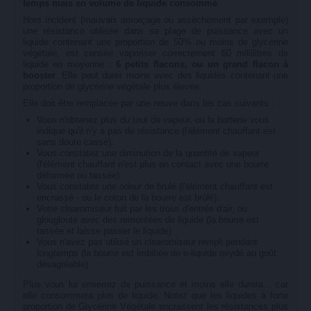
temps mais en volume de liquide consommé
.
Hors incident (mauvais amorçage ou assèchement par exemple)
une résistance utilisée dans sa plage de puissance avec un
liquide contenant une proportion de 50% ou moins de glycérine
végétale, est censée vaporiser correctement 60 millilitres de
liquide en moyenne :
6 petits flacons, ou un grand flacon à
booster
. Elle peut durer moins avec des liquides contenant une
proportion de glycérine végétale plus élevée.
Elle doit être remplacée par une neuve dans les cas suivants :
Vous n'obtenez plus du tout de vapeur, ou la batterie vous
indique qu'il n'y a pas de résistance (l'élément chauffant est
sans doute cassé).
Vous constatez une diminution de la quantité de vapeur
(l'élément chauffant n'est plus en contact avec une bourre
déformée ou tassée)
Vous constatez une odeur de brulé (l'élément chauffant est
encrassé - ou le coton de la bourre est brûlé).
Votre clearomiseur fuit par les trous d'entrée d'air, ou
glougloute avec des remontées de liquide (la bourre est
tassée et laisse passer le liquide)
Vous n'avez pas utilisé un clearomiseur rempli pendant
longtemps (la bourre est imbibée de e-liquide oxydé au goût
désagréable)
Plus vous lui enverrez de puissance et moins elle durera... car
elle consommera plus de liquide. Notez que les liquides à forte
proportion de Glycérine Végétale encrassent les résistances plus