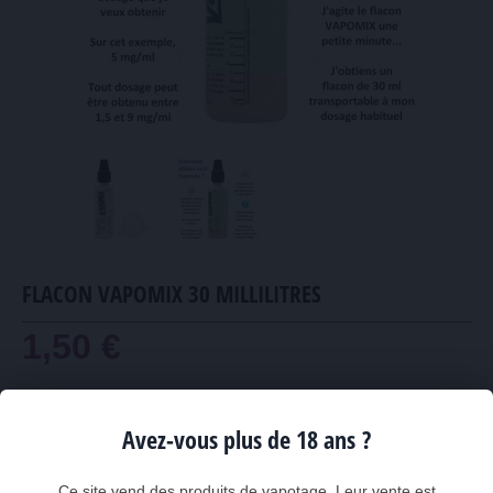
FLACON VAPOMIX 30 MILLILITRES
1,50 €
Flacon mesureur pour dosage en nicotine
Permet de doser précisément un taux de nicotine entre 1,5 et 9 mg/ml
Avez-vous plus de 18 ans ?
en mélangeant un liquide aromatisé sans nicotine avec du booster
dosé à 20 mg/ml.
Ce site vend des produits de vapotage. Leur vente est
Mini-entonnoir diamètre 30 mm fourni, pour ne pas perdre une goutte.