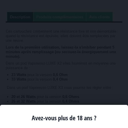
Description
Produits complémentaires
Avis clients
Ces cartouches contiennent une résistance fixe et non démontable :
quand la résistance est épuisée, elles doivent être remplacées par
une neuve.
Lors de la première utilisation, laissez-la s'imbiber pendant 5
minutes après remplissage (ou secouez-la énergiquement une
minute).
Dans un pod Vaporesso LUXE X2 elles fourniront en moyenne une
puissance de :
23 Watts
pour la version
0,6 Ohm
33 Watts
pour la version
0,4 Ohm
Dans un pod Vaporesso LUXE X3 vous pourrez les régler entre :
20 et 26 Watts
pour la version
0,6 Ohms
26 et 32 Watts
pour la version
0,4 Ohms
La boite contient 2 cartouches. Chaque cartouche durera en moyenne
l'équivalement d'un grand flacon de liquide (50-70 ML) ou de 5 à 7
Avez-vous plus de 18 ans ?
petits flacons de 10 ML. Elle pourra être épuisée prématurément en
cas de dry hit (manque de liquide) ou si un liquide contenant une forte
proportion de glycérine végétale (VG) est utilisé.