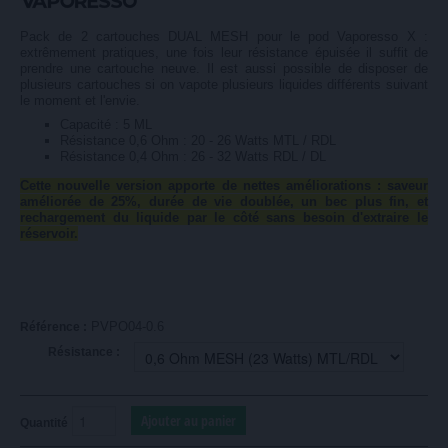
Pack de 2 cartouches DUAL MESH pour le pod Vaporesso X :
extrêmement pratiques, une fois leur résistance épuisée il suffit de
prendre une cartouche neuve. Il est aussi possible de disposer de
plusieurs cartouches si on vapote plusieurs liquides différents suivant
le moment et l'envie.
Capacité : 5 ML
Résistance 0,6 Ohm : 20 - 26 Watts MTL / RDL
Résistance 0,4 Ohm : 26 - 32 Watts RDL / DL
Cette nouvelle version apporte de nettes améliorations : saveur
améliorée de 25%, durée de vie doublée, un bec plus fin, et
rechargement du liquide par le côté sans besoin d'extraire le
réservoir.
PVPO04-0.6
Référence :
Résistance :
Quantité