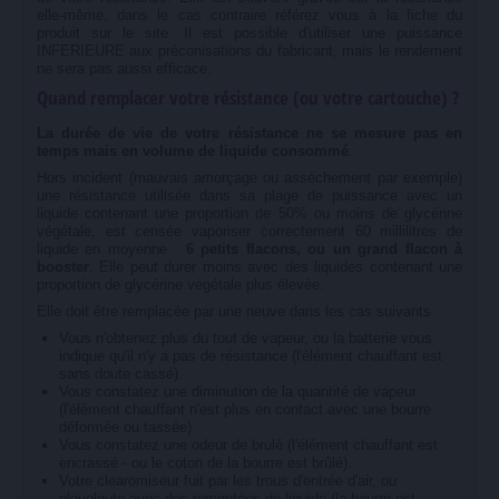
elle-même, dans le cas contraire référez vous à la fiche du
produit sur le site. Il est possible d'utiliser une puissance
INFERIEURE aux préconisations du fabricant, mais le rendement
ne sera pas aussi efficace.
Quand remplacer votre résistance (ou votre cartouche) ?
La durée de vie de votre résistance ne se mesure pas en
temps mais en volume de liquide consommé
.
Hors incident (mauvais amorçage ou assèchement par exemple)
une résistance utilisée dans sa plage de puissance avec un
liquide contenant une proportion de 50% ou moins de glycérine
végétale, est censée vaporiser correctement 60 millilitres de
liquide en moyenne :
6 petits flacons, ou un grand flacon à
booster
. Elle peut durer moins avec des liquides contenant une
proportion de glycérine végétale plus élevée.
Elle doit être remplacée par une neuve dans les cas suivants :
Vous n'obtenez plus du tout de vapeur, ou la batterie vous
indique qu'il n'y a pas de résistance (l'élément chauffant est
sans doute cassé).
Vous constatez une diminution de la quantité de vapeur
(l'élément chauffant n'est plus en contact avec une bourre
déformée ou tassée)
Vous constatez une odeur de brulé (l'élément chauffant est
encrassé - ou le coton de la bourre est brûlé).
Votre clearomiseur fuit par les trous d'entrée d'air, ou
glougloute avec des remontées de liquide (la bourre est