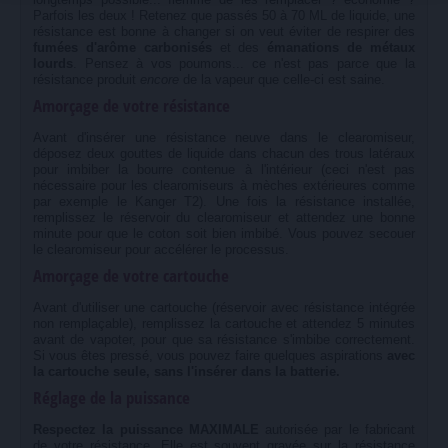
Parfois les deux ! Retenez que passés 50 à 70 ML de liquide, une
résistance est bonne à changer si on veut éviter de respirer des
fumées d'arôme carbonisés
et des
émanations de métaux
lourds
. Pensez à vos poumons... ce n'est pas parce que la
résistance produit
encore
de la vapeur que celle-ci est saine.
Amorçage de votre résistance
Avant d'insérer une résistance neuve dans le clearomiseur,
déposez deux gouttes de liquide dans chacun des trous latéraux
pour imbiber la bourre contenue à l'intérieur (ceci n'est pas
nécessaire pour les clearomiseurs à mèches extérieures comme
par exemple le Kanger T2). Une fois la résistance installée,
remplissez le réservoir du clearomiseur et attendez une bonne
minute pour que le coton soit bien imbibé. Vous pouvez secouer
le clearomiseur pour accélérer le processus.
Amorçage de votre cartouche
Avant d'utiliser une cartouche (réservoir avec résistance intégrée
non remplaçable), remplissez la cartouche et attendez 5 minutes
avant de vapoter, pour que sa résistance s'imbibe correctement.
Si vous êtes pressé, vous pouvez faire quelques aspirations
avec
la cartouche seule, sans l'insérer dans la batterie.
Réglage de la puissance
Respectez la puissance MAXIMALE
autorisée par le fabricant
de votre résistance. Elle est souvent gravée sur la résistance