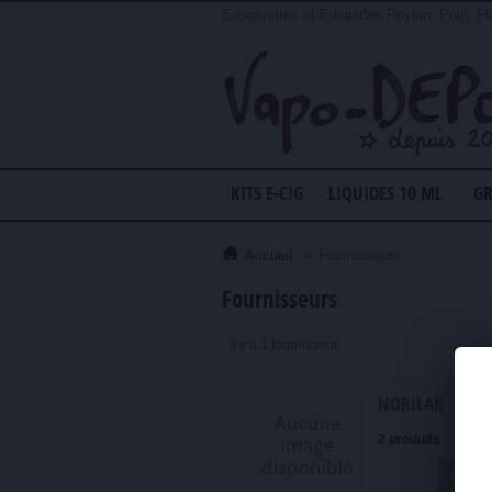
E-cigarettes et E-liquides Roykin, Pulp, Fl
KITS E-CIG
LIQUIDES 10 ML
GR
Accueil
>
Fournisseurs
Fournisseurs
Il y a 1 fournisseur.
NORILAK
2 produits
voir le