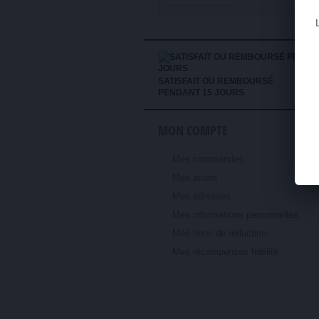
SATISFAIT OU REMBOURSÉ
PENDANT 15 JOURS
MON COMPTE
Mes commandes
Mes avoirs
Mes adresses
Mes informations personnelles
Mes bons de réduction
Mes récompenses fidélité