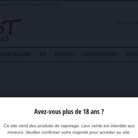
avour Power, Savourea, Alfaliquid...
Bienvenue
I
ANDS FLACONS
DIY
BATTERIES
CLEAROMISEURS
DIVER
Avez-vous plus de 18 ans ?
Ce site vend des produits de vapotage. Leur vente est interdite aux
mineurs. Veuillez confirmer votre majorité pour accéder au site.
s produits