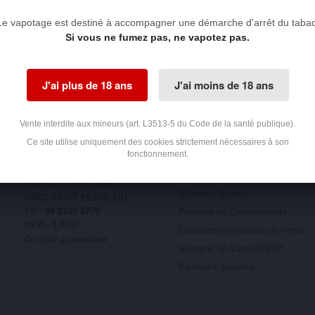
Le vapotage est destiné à accompagner une démarche d'arrêt du tabac
Si vous ne fumez pas, ne vapotez pas.
DÉBIT CARTE BANCAIRE À
L'EXPÉDITION
PAIEME
J'ai plus de 18 ans
J'ai moins de 18 ans
SÉCURI
Vente interdite aux mineurs (art. L3513-5 du Code de la santé publique).
AVIS CLIENTS
CONTACTEZ-NOUS
INFORMATION
Ce site utilise uniquement des cookies strictement nécessaires à son
fonctionnement.
AMETRINE
Contactez-nous
LOCAL 22
Livraison et retours
9 rue du Chêne Lassé
Mentions légales
44800 SAINT HERBLAIN
Tél :
09 8169 9770
Politique de Confidentialité
9h00 - 17h00
Conditions Générales de Vente
Du lundi au vendredi
A propos de Vapo-DEPOT
Paiement sécurisé