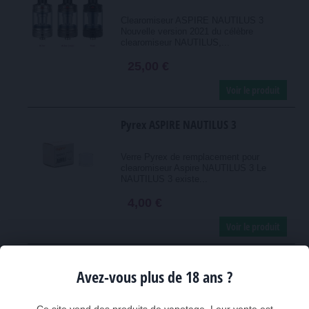
Clearomiseur ASPIRE NAUTILUS 3
Nouvelle version 2021 du célèbre
clearomiseur NAUTILUS,...
25,00 €
Voir le produit
Pyrex ASPIRE NAUTILUS 3
Verre Pyrex de remplacement pour
clearomiseur Aspire NAUTILUS 3 Le
NAUTILUS 3 existe...
4,00 €
Voir le produit
Résistances ASPIRE BP pour
Avez-vous plus de 18 ans ?
HURACAN et Pod BP80
Pack de 5 résistances ASPIRE BP pour
clearomiseurs ASPIRE HURACAN et